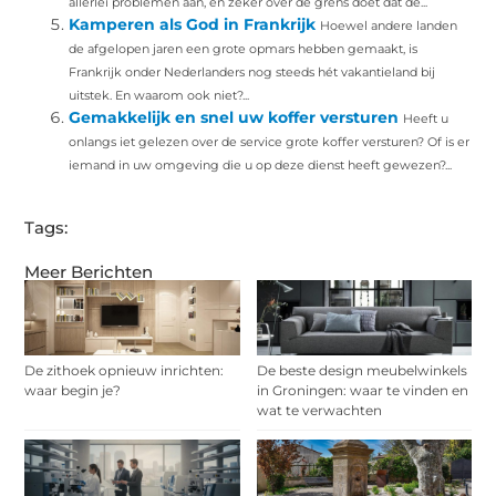
allerlei problemen aan, en zeker over de grens doet dat de...
Kamperen als God in Frankrijk
Hoewel andere landen
de afgelopen jaren een grote opmars hebben gemaakt, is
Frankrijk onder Nederlanders nog steeds hét vakantieland bij
uitstek. En waarom ook niet?...
Gemakkelijk en snel uw koffer versturen
Heeft u
onlangs iet gelezen over de service grote koffer versturen? Of is er
iemand in uw omgeving die u op deze dienst heeft gewezen?...
Tags:
Meer Berichten
De zithoek opnieuw inrichten:
De beste design meubelwinkels
waar begin je?
in Groningen: waar te vinden en
wat te verwachten