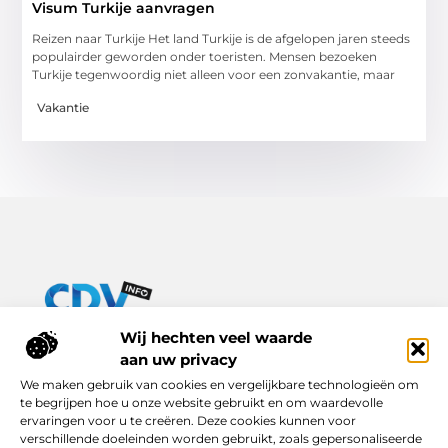
Visum Turkije aanvragen
Reizen naar Turkije Het land Turkije is de afgelopen jaren steeds
populairder geworden onder toeristen. Mensen bezoeken
Turkije tegenwoordig niet alleen voor een zonvakantie, maar
Vakantie
Van praktische tips tot inspirerende verhalen – alles op Cdv-
Wij hechten veel waarde
info.nl.
aan uw privacy
Ontdek een breed scala aan blogs en artikelen die je dagelijks
We maken gebruik van cookies en vergelijkbare technologieën om
leven verrijken, van handige adviezen tot boeiende inzichten.
te begrijpen hoe u onze website gebruikt en om waardevolle
ervaringen voor u te creëren. Deze cookies kunnen voor
Bericht categorie
verschillende doeleinden worden gebruikt, zoals gepersonaliseerde