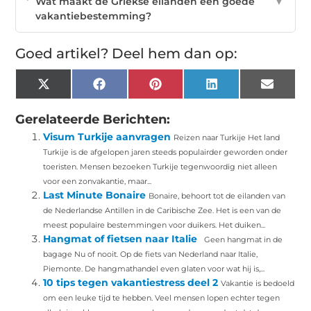
Wat maakt de Griekse eilanden een goede
▼
vakantiebestemming?
Goed artikel? Deel hem dan op:
X
Facebook
Pinterest
LinkedIn
Email
(Twitter)
Gerelateerde Berichten:
Visum Turkije aanvragen
Reizen naar Turkije Het land
Turkije is de afgelopen jaren steeds populairder geworden onder
toeristen. Mensen bezoeken Turkije tegenwoordig niet alleen
voor een zonvakantie, maar...
Last Minute Bonaire
Bonaire, behoort tot de eilanden van
de Nederlandse Antillen in de Caribische Zee. Het is een van de
meest populaire bestemmingen voor duikers. Het duiken...
Hangmat of fietsen naar Italie
Geen hangmat in de
bagage Nu of nooit. Op de fiets van Nederland naar Italie,
Piemonte. De hangmathandel even glaten voor wat hij is,...
10 tips tegen vakantiestress deel 2
Vakantie is bedoeld
om een leuke tijd te hebben. Veel mensen lopen echter tegen