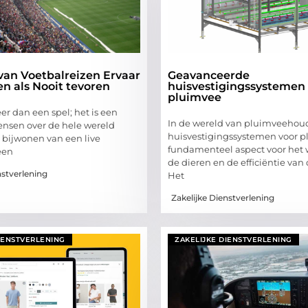
van Voetbalreizen Ervaar
Geavanceerde
n als Nooit tevoren
huisvestigingssystemen
pluimvee
er dan een spel; het is een
In de wereld van pluimveehoude
ensen over de hele wereld
huisvestigingssystemen voor 
t bijwonen van een live
fundamenteel aspect voor het 
een
de dieren en de efficiëntie van
nstverlening
Het
Zakelijke Dienstverlening
IENSTVERLENING
ZAKELIJKE DIENSTVERLENING