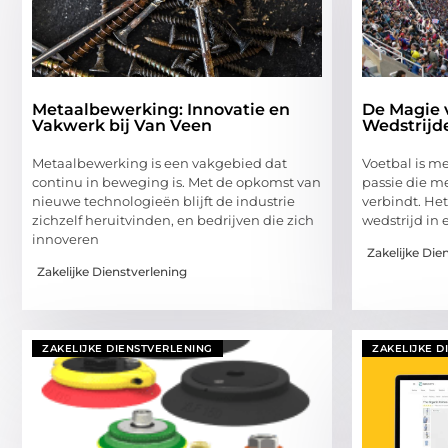
Metaalbewerking: Innovatie en
De Magie 
Vakwerk bij Van Veen
Wedstrijde
Metaalbewerking is een vakgebied dat
Voetbal is me
continu in beweging is. Met de opkomst van
passie die m
nieuwe technologieën blijft de industrie
verbindt. He
zichzelf heruitvinden, en bedrijven die zich
wedstrijd in 
innoveren
Zakelijke Die
Zakelijke Dienstverlening
ZAKELIJKE DIENSTVERLENING
ZAKELIJKE D