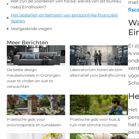
Wat zijn de voordelen van fiscaal advies van dit bureau
met 
nabij Eindhoven?
fisc
Het opstellen en behalen van persoonlijke financiële
Wa
doelen
Veelgestelde vragen
Ei
Meer Berichten
Er z
is v
onde
verd
De beste design
Laboratorium huren als slim
voor
meubelwinkels in Groningen:
alternatief voor bedrijfsruimte
waar te vinden en wat te
Scha
verwachten
He
Het 
pers
Praktische gids voor
Praktische gids voor huis &
het 
wooninspiratie en tuinideeën
tuin met slimme routines
pers