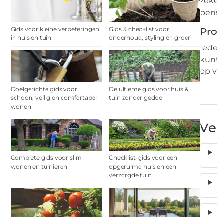
zeke
pens
Gids voor kleine verbeteringen
Gids & checklist voor
Pro
in huis en tuin
onderhoud, styling en groen
Iede
kunt
op v
Doelgerichte gids voor
De ultieme gids voor huis &
schoon, veilig en comfortabel
tuin zonder gedoe
wonen
Ve
Complete gids voor slim
Checklist-gids voor een
wonen en tuinieren
opgeruimd huis en een
verzorgde tuin