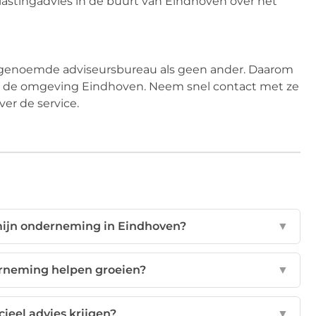
lastingadvies in de buurt van Eindhoven over het
engenoemde adviseursbureau als geen ander. Daarom
in de omgeving Eindhoven. Neem snel contact met ze
r de service.
 mijn onderneming in Eindhoven?
▼
erneming helpen groeien?
▼
cieel advies krijgen?
▼