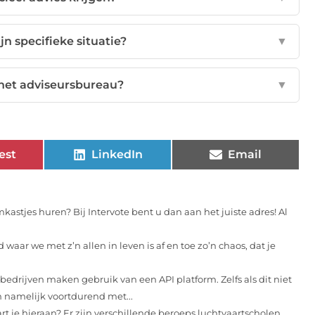
jn specifieke situatie?
▼
het adviseursbureau?
▼
est
LinkedIn
Email
kastjes huren? Bij Intervote bent u dan aan het juiste adres! Al
 waar we met z’n allen in leven is af en toe zo’n chaos, dat je
bedrijven maken gebruik van een API platform. Zelfs als dit niet
n namelijk voortdurend met...
art je hieraan? Er zijn verschillende beroeps luchtvaartscholen