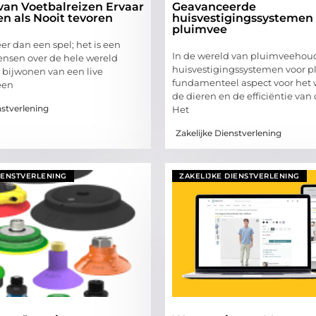
van Voetbalreizen Ervaar
Geavanceerde
n als Nooit tevoren
huisvestigingssystemen
pluimvee
er dan een spel; het is een
In de wereld van pluimveehoude
ensen over de hele wereld
huisvestigingssystemen voor 
t bijwonen van een live
fundamenteel aspect voor het 
een
de dieren en de efficiëntie van
nstverlening
Het
Zakelijke Dienstverlening
IENSTVERLENING
ZAKELIJKE DIENSTVERLENING