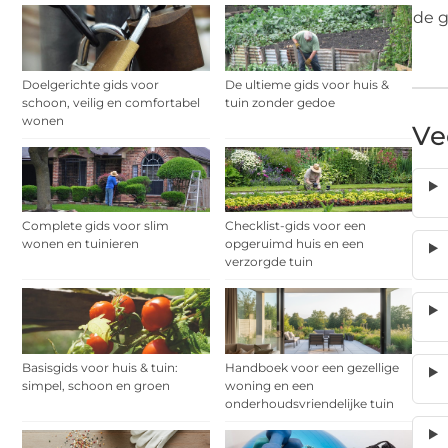
de g
Doelgerichte gids voor
De ultieme gids voor huis &
schoon, veilig en comfortabel
tuin zonder gedoe
wonen
Ve
Complete gids voor slim
Checklist-gids voor een
wonen en tuinieren
opgeruimd huis en een
verzorgde tuin
Basisgids voor huis & tuin:
Handboek voor een gezellige
simpel, schoon en groen
woning en een
onderhoudsvriendelijke tuin