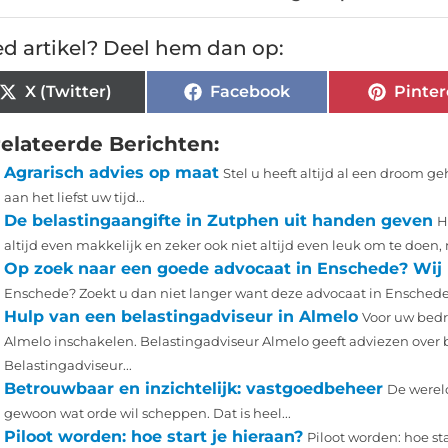
d artikel? Deel hem dan op:
X (Twitter)
Facebook
Pinter
elateerde Berichten:
Agrarisch advies op maat
Stel u heeft altijd al een droom g
aan het liefst uw tijd...
De belastingaangifte in Zutphen uit handen geven
H
altijd even makkelijk en zeker ook niet altijd even leuk om te doen, 
Op zoek naar een goede advocaat in Enschede? Wij 
Enschede? Zoekt u dan niet langer want deze advocaat in Enschede h
Hulp van een belastingadviseur in Almelo
Voor uw bedr
Almelo inschakelen. Belastingadviseur Almelo geeft adviezen over b
Belastingadviseur...
Betrouwbaar en inzichtelijk: vastgoedbeheer
De wereld
gewoon wat orde wil scheppen. Dat is heel...
Piloot worden: hoe start je hieraan?
Piloot worden: hoe st