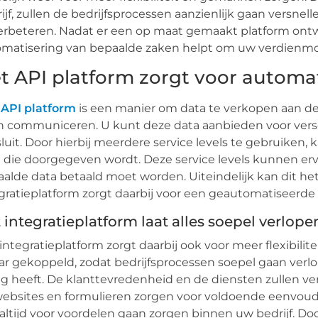
ijf, zullen de bedrijfsprocessen aanzienlijk gaan versn
erbeteren. Nadat er een op maat gemaakt platform ontwi
matisering van bepaalde zaken helpt om uw verdienmo
t API platform zorgt voor automa
n
API platform
is een manier om data te verkopen aan de
n communiceren. U kunt deze data aanbieden voor verschi
luit. Door hierbij meerdere service levels te gebruike
 die doorgegeven wordt. Deze service levels kunnen erv
alde data betaald moet worden. Uiteindelijk kan dit h
gratieplatform zorgt daarbij voor een geautomatiseerde 
 integratieplatform laat alles soepel verlope
integratieplatform zorgt daarbij ook voor meer flexibilit
ar gekoppeld, zodat bedrijfsprocessen soepel gaan verlo
g heeft. De klanttevredenheid en de diensten zullen v
ebsites en formulieren zorgen voor voldoende eenvoud
altijd voor voordelen gaan zorgen binnen uw bedrijf. Doo