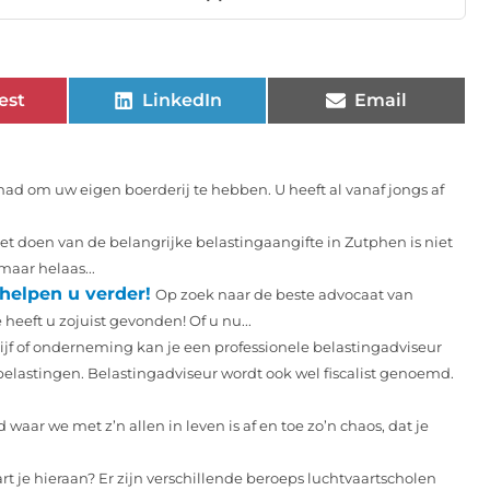
est
LinkedIn
Email
ehad om uw eigen boerderij te hebben. U heeft al vanaf jongs af
et doen van de belangrijke belastingaangifte in Zutphen is niet
maar helaas...
helpen u verder!
Op zoek naar de beste advocaat van
eeft u zojuist gevonden! Of u nu...
ijf of onderneming kan je een professionele belastingadviseur
elastingen. Belastingadviseur wordt ook wel fiscalist genoemd.
 waar we met z’n allen in leven is af en toe zo’n chaos, dat je
art je hieraan? Er zijn verschillende beroeps luchtvaartscholen