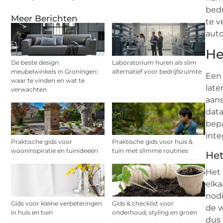
bedr
Meer Berichten
te v
auto
He
De beste design
Laboratorium huren als slim
meubelwinkels in Groningen:
alternatief voor bedrijfsruimte
Ee
waar te vinden en wat te
late
verwachten
aans
data
bepa
inte
Praktische gids voor
Praktische gids voor huis &
wooninspiratie en tuinideeën
tuin met slimme routines
Het
Het 
elka
nodi
Gids voor kleine verbeteringen
Gids & checklist voor
de w
in huis en tuin
onderhoud, styling en groen
dus 