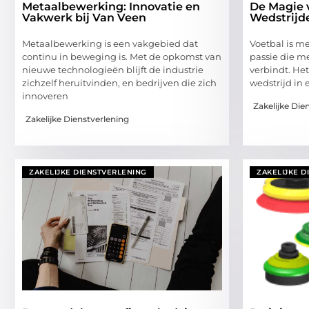
Metaalbewerking: Innovatie en
De Magie 
Vakwerk bij Van Veen
Wedstrijde
Metaalbewerking is een vakgebied dat
Voetbal is me
continu in beweging is. Met de opkomst van
passie die m
nieuwe technologieën blijft de industrie
verbindt. He
zichzelf heruitvinden, en bedrijven die zich
wedstrijd in 
innoveren
Zakelijke Die
Zakelijke Dienstverlening
ZAKELIJKE DIENSTVERLENING
ZAKELIJKE D