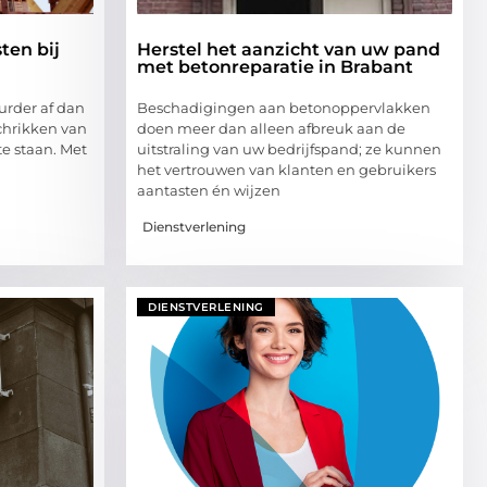
ten bij
Herstel het aanzicht van uw pand
met betonreparatie in Brabant
urder af dan
Beschadigingen aan betonoppervlakken
chrikken van
doen meer dan alleen afbreuk aan de
te staan. Met
uitstraling van uw bedrijfspand; ze kunnen
het vertrouwen van klanten en gebruikers
aantasten én wijzen
Dienstverlening
DIENSTVERLENING