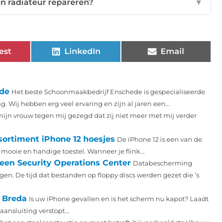
een radiateur repareren?
▼
est
LinkedIn
Email
ede
Het beste Schoonmaakbedrijf Enschede is gespecialiseerde
Wij hebben erg veel ervaring en zijn al jaren een...
ijn vrouw tegen mij gezegd dat zij niet meer met mij verder
sortiment iPhone 12 hoesjes
De iPhone 12 is een van de
mooie en handige toestel. Wanneer je flink...
een Security Operations Center
Databescherming
gen. De tijd dat bestanden op floppy discs werden gezet die ’s
j Breda
Is uw iPhone gevallen en is het scherm nu kapot? Laadt
ansluiting verstopt...