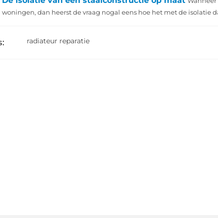
De isolatie van een staalconstructie op maat
Wanneer h
woningen, dan heerst de vraag nogal eens hoe het met de isolatie daa
radiateur reparatie
: