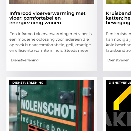
Infrarood vloerverwarming met
Kruisband
vloer: comfortabel en
katten: her
energiezuinig wonen
beweging
Een Infrarood vloerverwarming met vloer is
Een kruisban
een moderne oplossing voor iedereen die
kan nodig zi
op zoek is naar comfortabele, gelijkmatige
knie beschad
en efficiënte warmte in huis. Steeds meer
kruisband zo
Dienstverlening
Dienstverlen
DIENSTVERLENING
DIENSTVERL