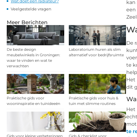
Wat doet een radiateur?
kan 
Veelgestelde vragen
een 
Zeel
Meer Berichten
Wa
De r
De beste design
Laboratorium huren als slim
kunt
meubelwinkels in Groningen:
alternatief voor bedrijfsruimte
voer
waar te vinden en wat te
te k
verwachten
help
Het 
dit 
Waa
Praktische gids voor
Praktische gids voor huis &
wooninspiratie en tuinideeën
tuin met slimme routines
Het 
echt
moto
te r
Gids voor kleine verbeteringen
Gids & checklist voor