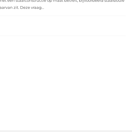
et een staalconstructie op maat betreft, bijvoorbeeld staalbouw
rvan zit. Deze vraag...