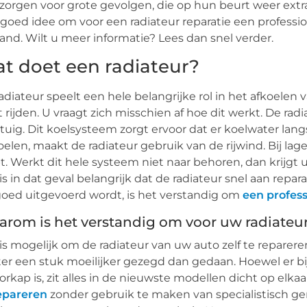
zorgen voor grote gevolgen, die op hun beurt weer extr
goed idee om voor een radiateur reparatie een profession
and. Wilt u meer informatie? Lees dan snel verder.
t doet een radiateur?
adiateur speelt een hele belangrijke rol in het afkoelen
 rijden. U vraagt zich misschien af hoe dit werkt. De ra
tuig. Dit koelsysteem zorgt ervoor dat er koelwater lan
oelen, maakt de radiateur gebruik van de rijwind. Bij lage
t. Werkt dit hele systeem niet naar behoren, dan krijgt
is in dat geval belangrijk dat de radiateur snel aan repa
goed uitgevoerd wordt, is het verstandig om
een profess
rom is het verstandig om voor uw radiateur d
is mogelijk om de radiateur van uw auto zelf te repareren.
er een stuk moeilijker gezegd dan gedaan. Hoewel er bi
rkap is, zit alles in de nieuwste modellen dicht op elkaa
epareren
zonder gebruik te maken van specialistisch ge