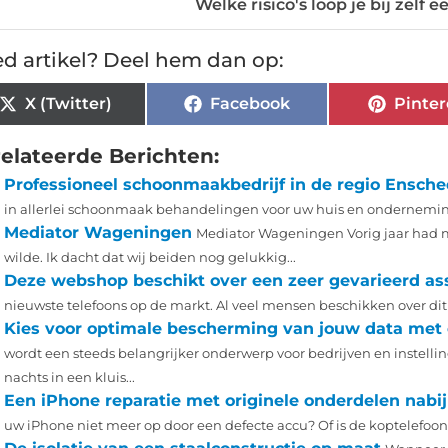
Welke risico's loop je bij zelf 
d artikel? Deel hem dan op:
X (Twitter)
Facebook
Pinter
elateerde Berichten:
Professioneel schoonmaakbedrijf in de regio Ensch
in allerlei schoonmaak behandelingen voor uw huis en onderneming. 
Mediator Wageningen
Mediator Wageningen Vorig jaar had m
wilde. Ik dacht dat wij beiden nog gelukkig...
Deze webshop beschikt over een zeer gevarieerd as
nieuwste telefoons op de markt. Al veel mensen beschikken over dit 
Kies voor optimale bescherming van jouw data met 
wordt een steeds belangrijker onderwerp voor bedrijven en instellin
nachts in een kluis...
Een iPhone reparatie met originele onderdelen nabi
uw iPhone niet meer op door een defecte accu? Of is de koptelefoona