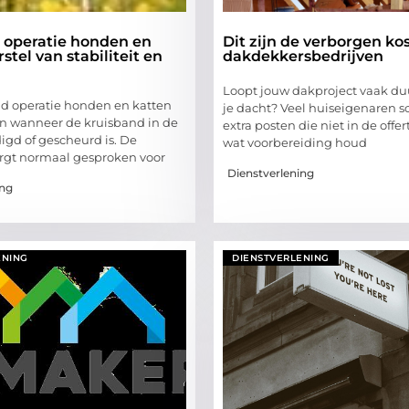
 operatie honden en
Dit zijn de verborgen kos
stel van stabiliteit en
dakdekkersbedrijven
Loopt jouw dakproject vaak du
d operatie honden en katten
je dacht? Veel huiseigenaren s
jn wanneer de kruisband in de
extra posten die niet in de offer
igd of gescheurd is. De
wat voorbereiding houd
rgt normaal gesproken voor
Dienstverlening
ing
ENING
DIENSTVERLENING