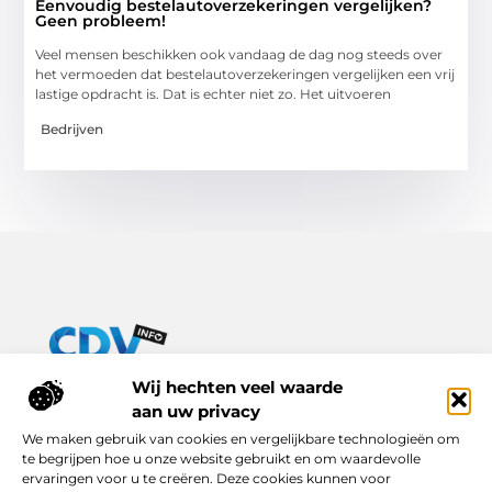
Eenvoudig bestelautoverzekeringen vergelijken?
Geen probleem!
Veel mensen beschikken ook vandaag de dag nog steeds over
het vermoeden dat bestelautoverzekeringen vergelijken een vrij
lastige opdracht is. Dat is echter niet zo. Het uitvoeren
Bedrijven
Van praktische tips tot inspirerende verhalen – alles op Cdv-
Wij hechten veel waarde
info.nl.
aan uw privacy
Ontdek een breed scala aan blogs en artikelen die je dagelijks
We maken gebruik van cookies en vergelijkbare technologieën om
leven verrijken, van handige adviezen tot boeiende inzichten.
te begrijpen hoe u onze website gebruikt en om waardevolle
ervaringen voor u te creëren. Deze cookies kunnen voor
Bericht categorie