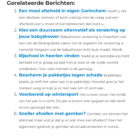
Gerelateerde Berichten:
Een mooi afscheid in eigen Gorinchem
Heeft u net
een dierbare verloren of bent u bezig met de vraag wat een
afscheid voor u moet of kan betekenen dan kunt u...
Kies een duurzaam alternatief als versiering op
jouw babyshower
Babyshower versiering is misschien wel
een van de belangrijkste zaken om te regelen! De versiering is
namelijk hetgeen wat de babyshower écht leuk maakt. Wordt...
Rijschool in heerlen vinden
Nadat je je autorijbewijs hebt
behaald wil je graag op pad met je auto en de wijde wereld
ontdekken. Voor veel mensen is dit genoeg...
Bescherm je pakketjes tegen schade
Bubbeltjes
plastic, je treft het vaker aan in je pakketjes. Meestal gooi je het
meteen weg en kijk je er niet naar om of vermaak...
Voorbereid op wintersport
Het is weer zover, het einde
van het jaar is in zicht. Dit jaar is enorm snel gegaan en dat heeft
ervoor gezorgd dat veel...
Sneller afvallen met gember?
Gember, we kennen het
allemaal maar wist je dat je er ook mee kan afvallen? Over het
algemeen gebruik je gember als smaakversterker in vooral...