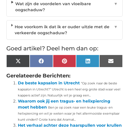
Wat zijn de voordelen van vloeibare
▼
oogschaduw?
Hoe voorkom ik dat ik er ouder uitzie met de
▼
verkeerde oogschaduw?
Goed artikel? Deel hem dan op:
X
Facebook
Pinterest
LinkedIn
Email
(Twitter)
Gerelateerde Berichten:
De beste kapsalon in Utrecht
“Op zoek naar de beste
kapsalon in Utrecht?” Utrecht is een heel erg grote stad waar veel
kappers actief zijn. Natuurlijk wil je graag een...
Waarom ook jij een tragus- en helixpiercing
moet hebben
Ben je op zoek naar een leuke tragus- en
helixpiercing en wil je weten waar je het allermooiste exemplaar
kunt vinden? Grote kans dat Aramat...
Het verhaal achter deze haarspullen voor krullen