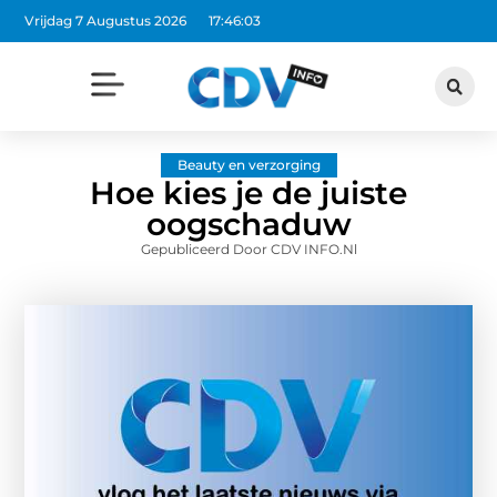
Vrijdag 7 Augustus 2026
17:46:04
Beauty en verzorging
Hoe kies je de juiste
oogschaduw
Gepubliceerd Door CDV INFO.nl