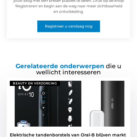
jouw blog met een breder publiek te delen. Druk op de knop
'Registreren' en begin aan de weg naar meer zichtbaarheid
en ontwikkeling.
Registreer u vandaag nog
Gerelateerde onderwerpen
die u
wellicht interesseren
BEAUTY EN VERZORGING
Elektrische tandenborstels van Oral-B blijven markt