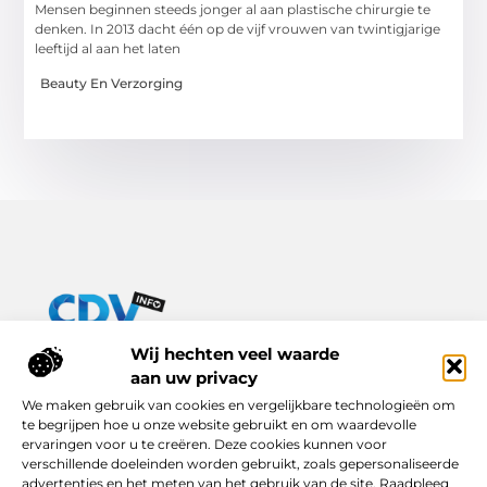
Mensen beginnen steeds jonger al aan plastische chirurgie te
denken. In 2013 dacht één op de vijf vrouwen van twintigjarige
leeftijd al aan het laten
Beauty En Verzorging
Van praktische tips tot inspirerende verhalen – alles op Cdv-
Wij hechten veel waarde
info.nl.
aan uw privacy
Ontdek een breed scala aan blogs en artikelen die je dagelijks
We maken gebruik van cookies en vergelijkbare technologieën om
leven verrijken, van handige adviezen tot boeiende inzichten.
te begrijpen hoe u onze website gebruikt en om waardevolle
ervaringen voor u te creëren. Deze cookies kunnen voor
Bericht categorie
verschillende doeleinden worden gebruikt, zoals gepersonaliseerde
advertenties en het meten van het gebruik van de site. Raadpleeg