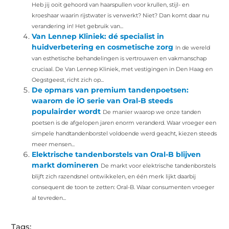
Heb jij ooit gehoord van haarspullen voor krullen, stijl- en
kroeshaar waarin rijstwater is verwerkt? Niet? Dan komt daar nu
verandering in! Het gebruik van...
Van Lennep Kliniek: dé specialist in
huidverbetering en cosmetische zorg
In de wereld
van esthetische behandelingen is vertrouwen en vakmanschap
cruciaal. De Van Lennep Kliniek, met vestigingen in Den Haag en
Oegstgeest, richt zich op...
De opmars van premium tandenpoetsen:
waarom de iO serie van Oral-B steeds
populairder wordt
De manier waarop we onze tanden
poetsen is de afgelopen jaren enorm veranderd. Waar vroeger een
simpele handtandenborstel voldoende werd geacht, kiezen steeds
meer mensen...
Elektrische tandenborstels van Oral-B blijven
markt domineren
De markt voor elektrische tandenborstels
blijft zich razendsnel ontwikkelen, en één merk lijkt daarbij
consequent de toon te zetten: Oral-B. Waar consumenten vroeger
al tevreden...
Tags: