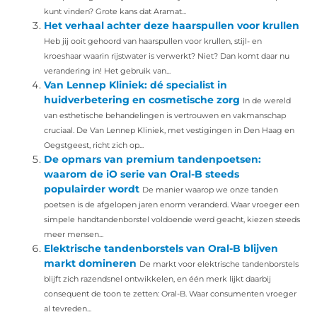
kunt vinden? Grote kans dat Aramat...
Het verhaal achter deze haarspullen voor krullen
Heb jij ooit gehoord van haarspullen voor krullen, stijl- en
kroeshaar waarin rijstwater is verwerkt? Niet? Dan komt daar nu
verandering in! Het gebruik van...
Van Lennep Kliniek: dé specialist in
huidverbetering en cosmetische zorg
In de wereld
van esthetische behandelingen is vertrouwen en vakmanschap
cruciaal. De Van Lennep Kliniek, met vestigingen in Den Haag en
Oegstgeest, richt zich op...
De opmars van premium tandenpoetsen:
waarom de iO serie van Oral-B steeds
populairder wordt
De manier waarop we onze tanden
poetsen is de afgelopen jaren enorm veranderd. Waar vroeger een
simpele handtandenborstel voldoende werd geacht, kiezen steeds
meer mensen...
Elektrische tandenborstels van Oral-B blijven
markt domineren
De markt voor elektrische tandenborstels
blijft zich razendsnel ontwikkelen, en één merk lijkt daarbij
consequent de toon te zetten: Oral-B. Waar consumenten vroeger
al tevreden...