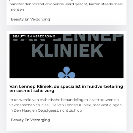
handtandenborstel voldoende werd geacht, kiezen steeds meer
mensen
Beauty En Verzorging
BEAUTY EN VERZORGING
Van Lennep Kliniek: dé specialist in huidverbetering
en cosmetische zorg
In de wereld van esthetische behandelingen is vertrouwen en
vakmanschap cruciaal. De Van Lennep Kliniek, met vestigingen
in Den Haag en Oegstgeest, richt zich op
Beauty En Verzorging