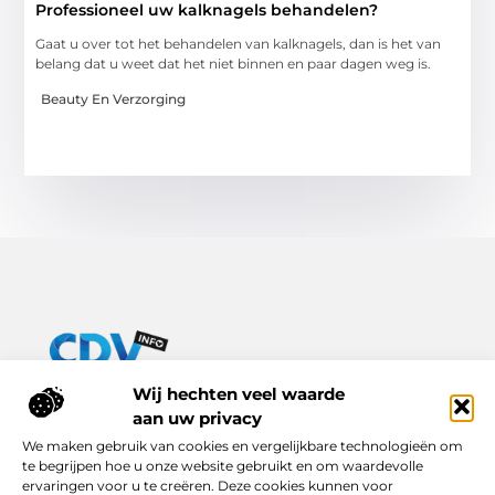
Professioneel uw kalknagels behandelen?
Gaat u over tot het behandelen van kalknagels, dan is het van
belang dat u weet dat het niet binnen en paar dagen weg is.
Beauty En Verzorging
Van praktische tips tot inspirerende verhalen – alles op Cdv-
Wij hechten veel waarde
info.nl.
aan uw privacy
Ontdek een breed scala aan blogs en artikelen die je dagelijks
We maken gebruik van cookies en vergelijkbare technologieën om
leven verrijken, van handige adviezen tot boeiende inzichten.
te begrijpen hoe u onze website gebruikt en om waardevolle
ervaringen voor u te creëren. Deze cookies kunnen voor
Bericht categorie