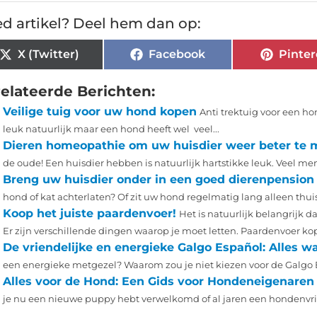
d artikel? Deel hem dan op:
X (Twitter)
Facebook
Pinter
elateerde Berichten:
Veilige tuig voor uw hond kopen
Anti trektuig voor een h
leuk natuurlijk maar een hond heeft wel veel...
Dieren homeopathie om uw huisdier weer beter te
de oude! Een huisdier hebben is natuurlijk hartstikke leuk. Veel mens
Breng uw huisdier onder in een goed dierenpension
hond of kat achterlaten? Of zit uw hond regelmatig lang alleen thuis
Koop het juiste paardenvoer!
Het is natuurlijk belangrijk d
Er zijn verschillende dingen waarop je moet letten. Paardenvoer kop
De vriendelijke en energieke Galgo Español: Alles w
een energieke metgezel? Waarom zou je niet kiezen voor de Galgo E
Alles voor de Hond: Een Gids voor Hondeneigenaren
je nu een nieuwe puppy hebt verwelkomd of al jaren een hondenvrien