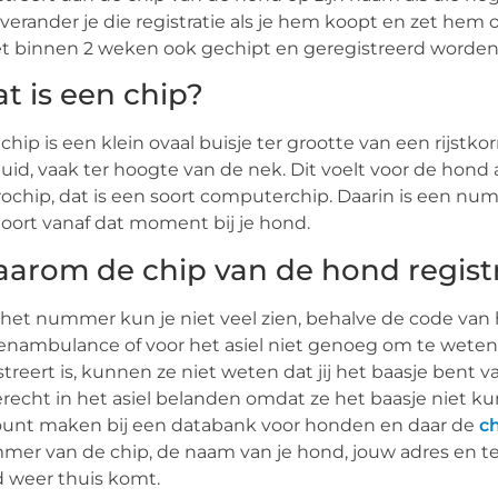
verander je die registratie als je hem koopt en zet hem
 binnen 2 weken ook gechipt en geregistreerd worden
t is een chip?
chip is een klein ovaal buisje ter grootte van een rijstk
uid, vaak ter hoogte van de nek. Dit voelt voor de hond a
ochip, dat is een soort computerchip. Daarin is een nu
oort vanaf dat moment bij je hond.
arom de chip van de hond regist
het nummer kun je niet veel zien, behalve de code van h
enambulance of voor het asiel niet genoeg om te weten w
streert is, kunnen ze niet weten dat jij het baasje bent va
recht in het asiel belanden omdat ze het baasje niet k
ount maken bij een databank voor honden en daar de
ch
er van de chip, de naam van je hond, jouw adres en t
jd weer thuis komt.