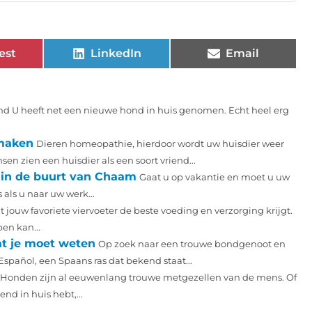
est
LinkedIn
Email
ond U heeft net een nieuwe hond in huis genomen. Echt heel erg
 maken
Dieren homeopathie, hierdoor wordt uw huisdier weer
en zien een huisdier als een soort vriend...
 in de buurt van Chaam
Gaat u op vakantie en moet u uw
 als u naar uw werk...
at jouw favoriete viervoeter de beste voeding en verzorging krijgt.
en kan...
at je moet weten
Op zoek naar een trouwe bondgenoot en
spañol, een Spaans ras dat bekend staat...
Honden zijn al eeuwenlang trouwe metgezellen van de mens. Of
d in huis hebt,...