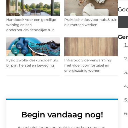
Goe
Handboek voor een gezellige
Praktische tips voor huis & tuin
woning en een
die meteen werken
onderhoudsvriendelijke tuin
Ger
Fysio Zwolle: deskundige hulp
Infrarood vloerverwarming
bij pijn, herstel en beweging
met vloer: comfortabel en
energiezuinig wonen
Begin vandaag nog!
Aarzel niet langer en meld je vandaag nog aan.