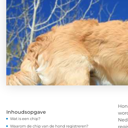
Hond
Inhoudsopgave
word
Wat is een chip?
Nede
Waarom de chip van de hond registreren?
regi