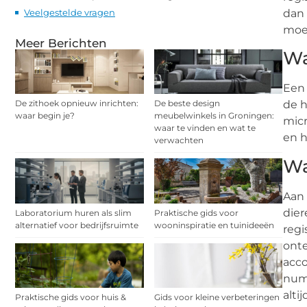
Veelgestelde vragen
dan 
moet
Meer Berichten
Wa
Een 
De zithoek opnieuw inrichten:
De beste design
de h
waar begin je?
meubelwinkels in Groningen:
micr
waar te vinden en wat te
en h
verwachten
Wa
Aan 
dier
Laboratorium huren als slim
Praktische gids voor
alternatief voor bedrijfsruimte
wooninspiratie en tuinideeën
regi
onte
acc
numm
alti
Praktische gids voor huis &
Gids voor kleine verbeteringen