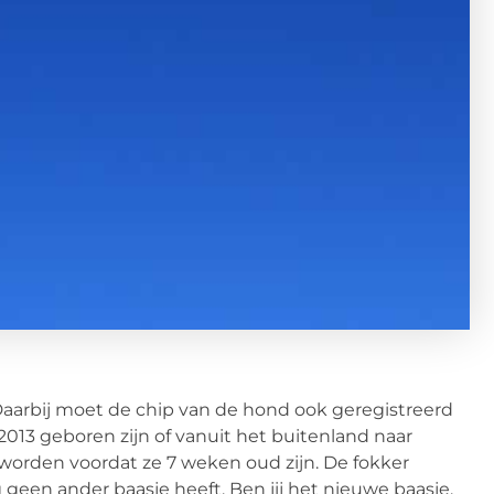
Daarbij moet de chip van de hond ook geregistreerd
2013 geboren zijn of vanuit het buitenland naar
 worden voordat ze 7 weken oud zijn. De fokker
 geen ander baasje heeft. Ben jij het nieuwe baasje,