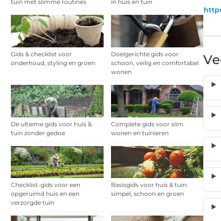
tuin met slimme routines
in huis en tuin
http
Gids & checklist voor
Doelgerichte gids voor
Ve
onderhoud, styling en groen
schoon, veilig en comfortabel
wonen
De ultieme gids voor huis &
Complete gids voor slim
tuin zonder gedoe
wonen en tuinieren
Checklist-gids voor een
Basisgids voor huis & tuin:
opgeruimd huis en een
simpel, schoon en groen
verzorgde tuin