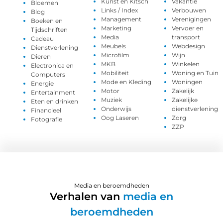
Kunst en Kitsch
Vakantie
Bloemen
Links / Index
Verbouwen
Blog
Management
Verenigingen
Boeken en
Marketing
Vervoer en
Tijdschriften
Media
transport
Cadeau
Meubels
Webdesign
Dienstverlening
Microfilm
Wijn
Dieren
MKB
Winkelen
Electronica en
Mobiliteit
Woning en Tuin
Computers
Mode en Kleding
Woningen
Energie
Motor
Zakelijk
Entertainment
Muziek
Zakelijke
Eten en drinken
Onderwijs
dienstverlening
Financieel
Oog Laseren
Zorg
Fotografie
ZZP
Media en beroemdheden
Verhalen van
media en
beroemdheden