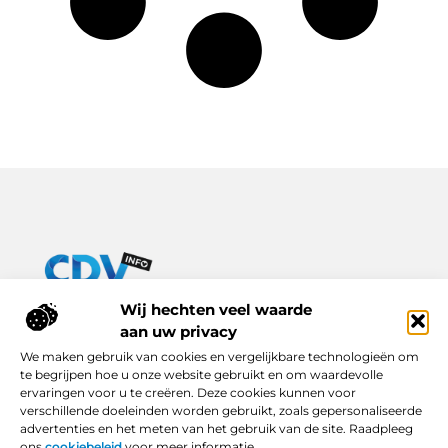
Van praktische tips tot inspirerende verhalen – alles op Cdv-
Wij hechten veel waarde
info.nl.
aan uw privacy
Ontdek een breed scala aan blogs en artikelen die je dagelijks
We maken gebruik van cookies en vergelijkbare technologieën om
leven verrijken, van handige adviezen tot boeiende inzichten.
te begrijpen hoe u onze website gebruikt en om waardevolle
ervaringen voor u te creëren. Deze cookies kunnen voor
Bericht categorie
verschillende doeleinden worden gebruikt, zoals gepersonaliseerde
advertenties en het meten van het gebruik van de site. Raadpleeg
ons
cookiebeleid
voor meer informatie.