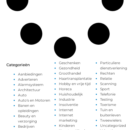
Geschenken
Particuliere
Categorieën
Gezondheid
dienstverlening
Groothandel
Rechten
Aanbiedingen
Haartransplantatie
Relatie
Adverteren
Hobby en vrije tijd
Scanning
Alarmsysteem
Horeca
Sport
Architectuur
Huishoudelijk
Telefonie
Auto
Industrie
Testing
Auto's en Motoren
Insolventie
Toerisme
Banen en
Internet
Tuin en
opleidingen
Internet
buitenleven
Beauty en
marketing
Tweewielers
verzorging
Kinderen
Uncategorized
Bedrijven