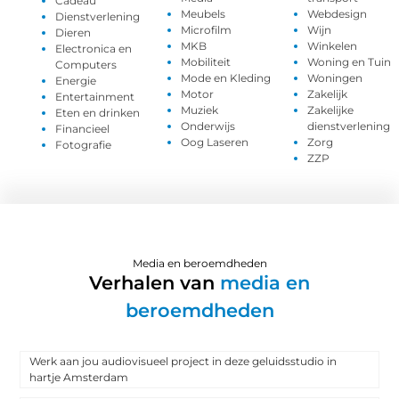
Cadeau
Meubels
Webdesign
Dienstverlening
Microfilm
Wijn
Dieren
MKB
Winkelen
Electronica en
Mobiliteit
Woning en Tuin
Computers
Mode en Kleding
Woningen
Energie
Motor
Zakelijk
Entertainment
Muziek
Zakelijke
Eten en drinken
Onderwijs
dienstverlening
Financieel
Oog Laseren
Zorg
Fotografie
ZZP
Media en beroemdheden
Verhalen van
media en
beroemdheden
Werk aan jou audiovisueel project in deze geluidsstudio in
hartje Amsterdam