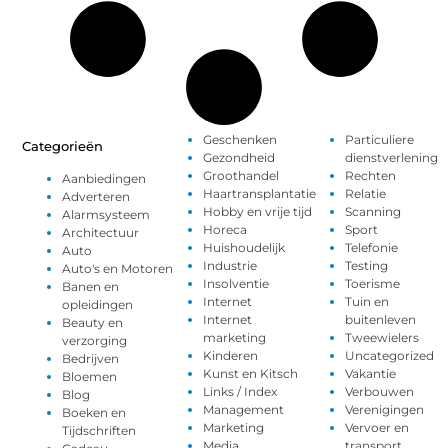
Geschenken
Particuliere
Categorieën
Gezondheid
dienstverlening
Groothandel
Rechten
Aanbiedingen
Haartransplantatie
Relatie
Adverteren
Hobby en vrije tijd
Scanning
Alarmsysteem
Horeca
Sport
Architectuur
Huishoudelijk
Telefonie
Auto
Industrie
Testing
Auto's en Motoren
Insolventie
Toerisme
Banen en
Internet
Tuin en
opleidingen
Internet
buitenleven
Beauty en
marketing
Tweewielers
verzorging
Kinderen
Uncategorized
Bedrijven
Kunst en Kitsch
Vakantie
Bloemen
Links / Index
Verbouwen
Blog
Management
Verenigingen
Boeken en
Marketing
Vervoer en
Tijdschriften
Media
transport