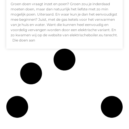
Groen doen vraagt inzet en poen? Groen zou je inderdaad
moeten doen, maar dan natuurlijk het liefste met zo min
mogelijk poen. Uiteraard. En waar kun je dan het eenvoudigst
mee beginnen? Juist, met de gas ketels voor het verwarmen
van je huis en water. Want die kunnen heel eenvoudig en
voordelig vervangen worden door een elektrische variant. En
zo kwamen wij op de website van elektrischeboiler.eu terecht.
Die doen aan