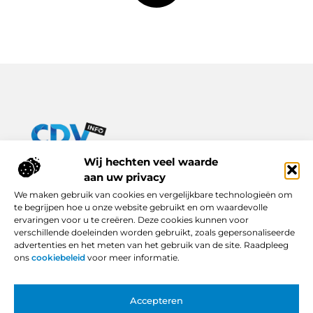
Van praktische tips tot inspirerende verhalen – alles op Cdv-
Wij hechten veel waarde
info.nl.
aan uw privacy
Ontdek een breed scala aan blogs en artikelen die je dagelijks
We maken gebruik van cookies en vergelijkbare technologieën om
leven verrijken, van handige adviezen tot boeiende inzichten.
te begrijpen hoe u onze website gebruikt en om waardevolle
ervaringen voor u te creëren. Deze cookies kunnen voor
Bericht categorie
verschillende doeleinden worden gebruikt, zoals gepersonaliseerde
advertenties en het meten van het gebruik van de site. Raadpleeg
ons
cookiebeleid
voor meer informatie.
Onze informatie
Accepteren
Backlinks Kopen in Nederland: Slimme Keuze of Gevaarlijke Snelkoppeling?
Hoe Kan Je Online Geld Verdienen? Van Idee tot Inkomstenbron