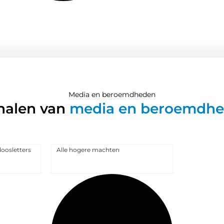
Media en beroemdheden
halen van
media en beroemdh
oosletters
Alle hogere machten