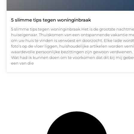
5 slimme tips tegen woninginbraak
5 slimme tips tegen woninginbraak Het is de grootste nachtme
huiseigenaar. Thuiskomen van een ontspannende vakantie me
om uw huis te vinden is verwoest en doorzocht. Elke lade wor
foto’s op de vloer liggen, huishoudelijke artikelen worden vern
waardevolle persoonlijke bezittingen zijn gewoon verdwenen
Wat had ik kunnen doen om te voorkomen dat dit bij mij gebe
een van die