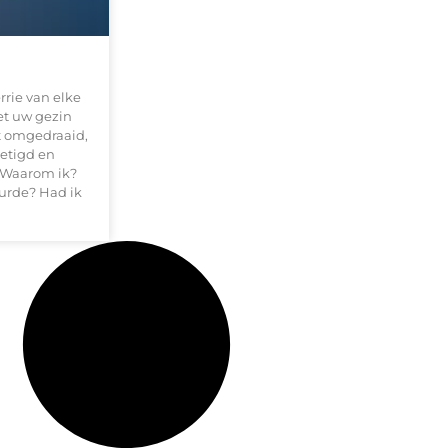
rrie van elke
t uw gezin
dt omgedraaid,
ietigd en
. Waarom ik?
urde? Had ik