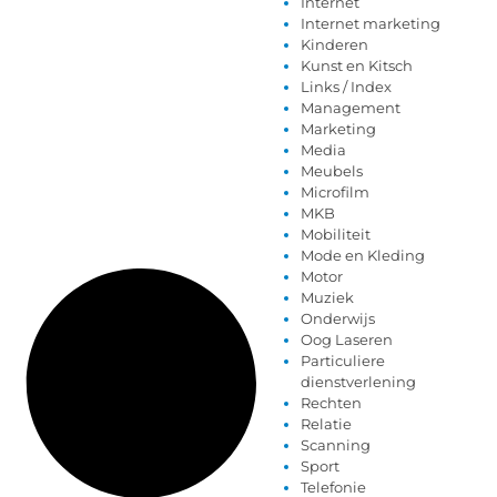
Internet
Internet marketing
Kinderen
Kunst en Kitsch
Links / Index
Management
Marketing
Media
Meubels
Microfilm
MKB
Mobiliteit
Mode en Kleding
Motor
Muziek
Onderwijs
Oog Laseren
Particuliere
dienstverlening
Rechten
Relatie
Scanning
Sport
Telefonie