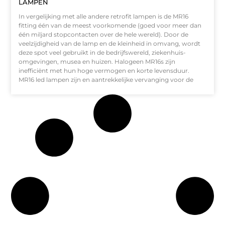
LAMPEN
In vergelijking met alle andere retrofit lampen is de MR16
fitting één van de meest voorkomende (goed voor meer dan
één miljard stopcontacten over de hele wereld). Door de
veelzijdigheid van de lamp en de kleinheid in omvang, wordt
deze spot veel gebruikt in de bedrijfswereld, ziekenhuis-
omgevingen, musea en huizen. Halogeen MR16s zijn
inefficiënt met hun hoge vermogen en korte levensduur.
MR16 led lampen zijn en aantrekkelijke vervanging voor de