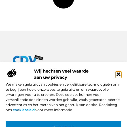
Van praktische tips tot inspirerende verhalen – alles op Cdv-
Wij hechten veel waarde
info.nl.
aan uw privacy
Ontdek een breed scala aan blogs en artikelen die je dagelijks
We maken gebruik van cookies en vergelijkbare technologieën om
leven verrijken, van handige adviezen tot boeiende inzichten.
te begrijpen hoe u onze website gebruikt en om waardevolle
ervaringen voor u te creëren. Deze cookies kunnen voor
Bericht categorie
verschillende doeleinden worden gebruikt, zoals gepersonaliseerde
advertenties en het meten van het gebruik van de site. Raadpleeg
ons
cookiebeleid
voor meer informatie.
Onze informatie