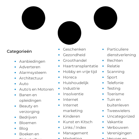
Geschenken
Particuliere
Categorieën
Gezondheid
dienstverlening
Groothandel
Rechten
Aanbiedingen
Haartransplantatie
Relatie
Adverteren
Hobby en vrije tijd
Scanning
Alarmsysteem
Horeca
Sport
Architectuur
Huishoudelijk
Telefonie
Auto
Industrie
Testing
Auto's en Motoren
Insolventie
Toerisme
Banen en
Internet
Tuin en
opleidingen
Internet
buitenleven
Beauty en
marketing
Tweewielers
verzorging
Kinderen
Uncategorized
Bedrijven
Kunst en Kitsch
Vakantie
Bloemen
Links / Index
Verbouwen
Blog
Management
Verenigingen
Boeken en
Marketing
Vervoer en