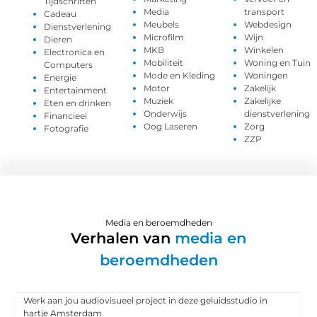
Tijdschriften
Media
transport
Cadeau
Meubels
Webdesign
Dienstverlening
Microfilm
Wijn
Dieren
MKB
Winkelen
Electronica en
Mobiliteit
Woning en Tuin
Computers
Mode en Kleding
Woningen
Energie
Motor
Zakelijk
Entertainment
Muziek
Zakelijke
Eten en drinken
Onderwijs
dienstverlening
Financieel
Oog Laseren
Zorg
Fotografie
ZZP
Media en beroemdheden
Verhalen van
media en
beroemdheden
Werk aan jou audiovisueel project in deze geluidsstudio in
hartje Amsterdam