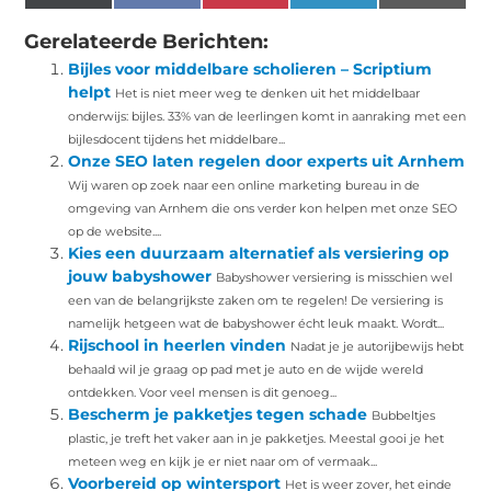
(Twitter)
Gerelateerde Berichten:
Bijles voor middelbare scholieren – Scriptium
helpt
Het is niet meer weg te denken uit het middelbaar
onderwijs: bijles. 33% van de leerlingen komt in aanraking met een
bijlesdocent tijdens het middelbare...
Onze SEO laten regelen door experts uit Arnhem
Wij waren op zoek naar een online marketing bureau in de
omgeving van Arnhem die ons verder kon helpen met onze SEO
op de website....
Kies een duurzaam alternatief als versiering op
jouw babyshower
Babyshower versiering is misschien wel
een van de belangrijkste zaken om te regelen! De versiering is
namelijk hetgeen wat de babyshower écht leuk maakt. Wordt...
Rijschool in heerlen vinden
Nadat je je autorijbewijs hebt
behaald wil je graag op pad met je auto en de wijde wereld
ontdekken. Voor veel mensen is dit genoeg...
Bescherm je pakketjes tegen schade
Bubbeltjes
plastic, je treft het vaker aan in je pakketjes. Meestal gooi je het
meteen weg en kijk je er niet naar om of vermaak...
Voorbereid op wintersport
Het is weer zover, het einde