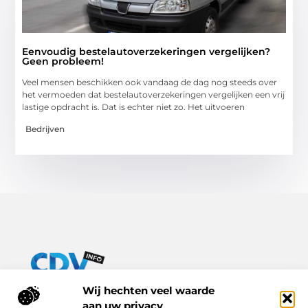
Eenvoudig bestelautoverzekeringen vergelijken?
Geen probleem!
Veel mensen beschikken ook vandaag de dag nog steeds over
het vermoeden dat bestelautoverzekeringen vergelijken een vrij
lastige opdracht is. Dat is echter niet zo. Het uitvoeren
Bedrijven
Van praktische tips tot inspirerende verhalen – alles op Cdv-
Wij hechten veel waarde
info.nl.
aan uw privacy