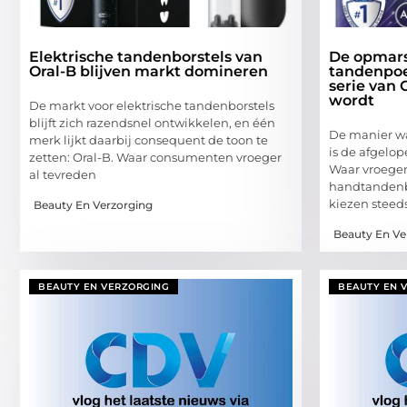
Elektrische tandenborstels van
De opmar
Oral-B blijven markt domineren
tandenpoe
serie van 
wordt
De markt voor elektrische tandenborstels
blijft zich razendsnel ontwikkelen, en één
De manier w
merk lijkt daarbij consequent de toon te
is de afgelo
zetten: Oral-B. Waar consumenten vroeger
Waar vroeger
al tevreden
handtandenb
kiezen stee
Beauty En Verzorging
Beauty En Ve
BEAUTY EN VERZORGING
BEAUTY EN 