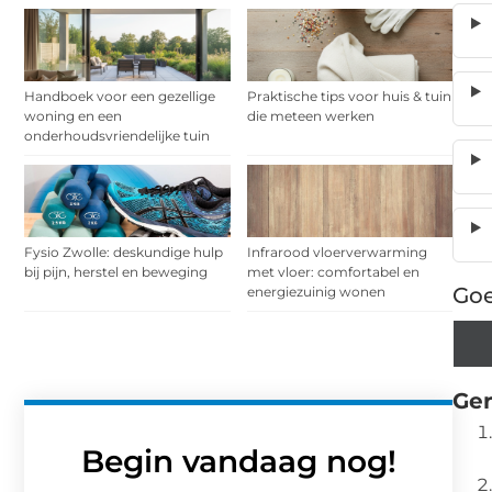
Handboek voor een gezellige
Praktische tips voor huis & tuin
woning en een
die meteen werken
onderhoudsvriendelijke tuin
Fysio Zwolle: deskundige hulp
Infrarood vloerverwarming
bij pijn, herstel en beweging
met vloer: comfortabel en
Goe
energiezuinig wonen
Ger
Begin vandaag nog!