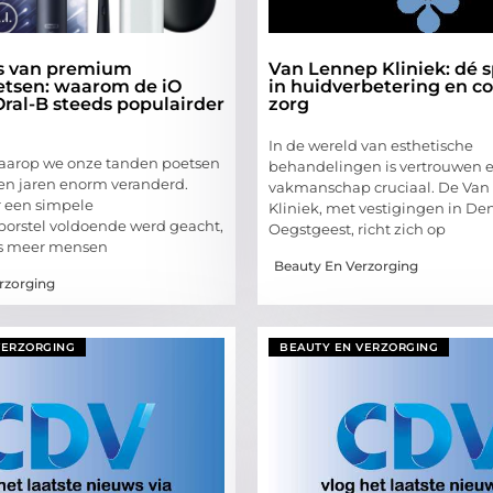
s van premium
Van Lennep Kliniek: dé s
tsen: waarom de iO
in huidverbetering en c
Oral-B steeds populairder
zorg
In de wereld van esthetische
aarop we onze tanden poetsen
behandelingen is vertrouwen 
pen jaren enorm veranderd.
vakmanschap cruciaal. De Van
 een simpele
Kliniek, met vestigingen in D
orstel voldoende werd geacht,
Oegstgeest, richt zich op
ds meer mensen
Beauty En Verzorging
rzorging
VERZORGING
BEAUTY EN VERZORGING