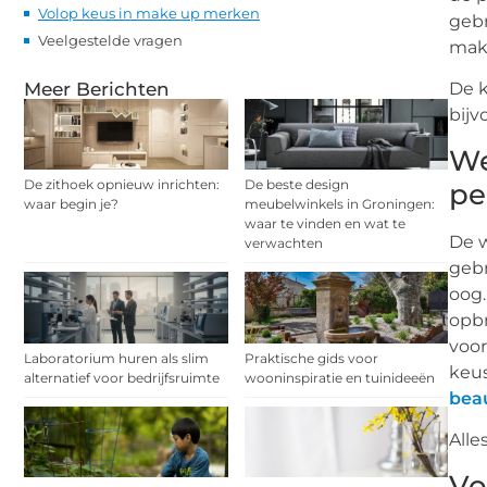
Volop keus in make up merken
gebr
Veelgestelde vragen
makk
Meer Berichten
De k
bijv
We
De zithoek opnieuw inrichten:
De beste design
pe
waar begin je?
meubelwinkels in Groningen:
waar te vinden en wat te
De 
verwachten
gebr
oog.
opbr
voor
Laboratorium huren als slim
Praktische gids voor
keus
alternatief voor bedrijfsruimte
wooninspiratie en tuinideeën
bea
Alle
Vo