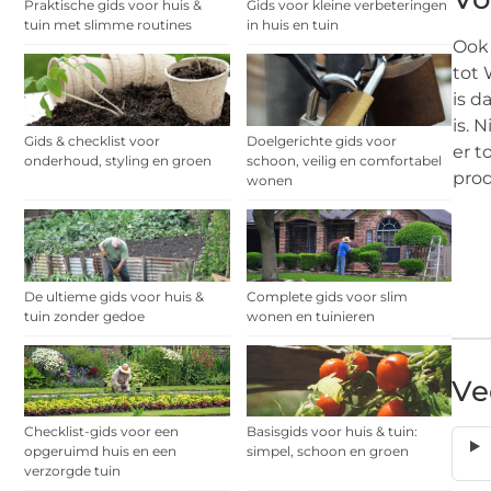
Praktische gids voor huis &
Gids voor kleine verbeteringen
tuin met slimme routines
in huis en tuin
Ook 
tot 
is d
is. 
Gids & checklist voor
Doelgerichte gids voor
er t
onderhoud, styling en groen
schoon, veilig en comfortabel
prod
wonen
De ultieme gids voor huis &
Complete gids voor slim
tuin zonder gedoe
wonen en tuinieren
Ve
Checklist-gids voor een
Basisgids voor huis & tuin:
opgeruimd huis en een
simpel, schoon en groen
verzorgde tuin