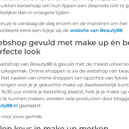
uikten kersensap om hun lippen een dieprode tint te 
elijker dan in vroegere tijden.
euze is vandaag de dag enorm en de manieren om het in
oorbeeld eens een kijkje op de
website van Beauty88
.
bshop gevuld met make up én b
rfecte look
webshop van Beauty88 is gevuld met de meest uiteenl
uiksgemak. Online shoppen is via de webshop van beaut
 Het nadeel van online shoppen ten opzichte van fysiek
engen voor je je gekochte make up daadwerkelijk kunt 
 16:30 uur online je bestelling plaatst, heb je je make u
 te kunnen maken, worden vele producten door blogge
uty88.nl
geplaatst.
s voor jouw gemak.
lop keus in make up merken