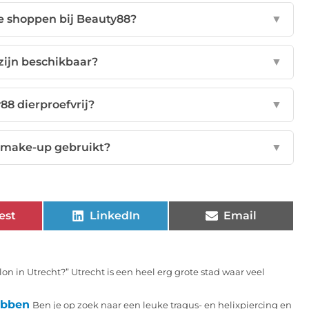
ne shoppen bij Beauty88?
▼
ijn beschikbaar?
▼
88 dierproefvrij?
▼
 make-up gebruikt?
▼
est
LinkedIn
Email
on in Utrecht?” Utrecht is een heel erg grote stad waar veel
ebben
Ben je op zoek naar een leuke tragus- en helixpiercing en