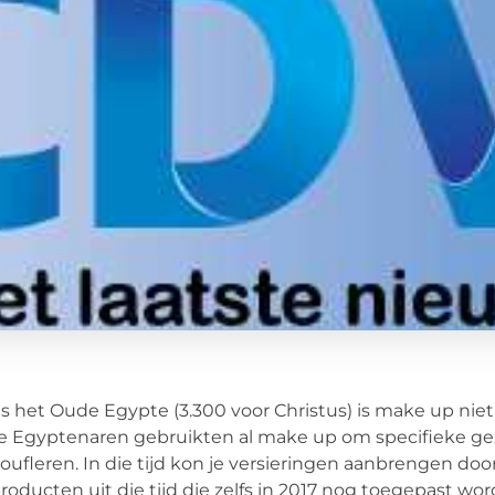
s het Oude Egypte (3.300 voor Christus) is make up nie
 Egyptenaren gebruikten al make up om specifieke gez
ufleren. In die tijd kon je versieringen aanbrengen do
roducten uit die tijd die zelfs in 2017 nog toegepast wor