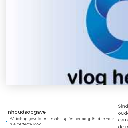
Sind
Inhoudsopgave
oude
Webshop gevuld met make up én benodigdheden voor
camo
die perfecte look
de p