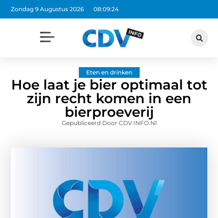
Zondag 9 Augustus 2026
08:09:25
Eten en drinken
Hoe laat je bier optimaal tot
zijn recht komen in een
bierproeverij
Gepubliceerd Door CDV INFO.nl