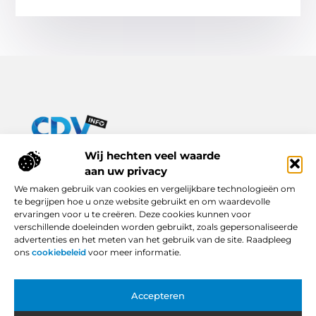
Van praktische tips tot inspirerende verhalen – alles op Cdv-
Wij hechten veel waarde
info.nl.
aan uw privacy
Ontdek een breed scala aan blogs en artikelen die je dagelijks
We maken gebruik van cookies en vergelijkbare technologieën om
leven verrijken, van handige adviezen tot boeiende inzichten.
te begrijpen hoe u onze website gebruikt en om waardevolle
ervaringen voor u te creëren. Deze cookies kunnen voor
Bericht categorie
verschillende doeleinden worden gebruikt, zoals gepersonaliseerde
advertenties en het meten van het gebruik van de site. Raadpleeg
ons
cookiebeleid
voor meer informatie.
Onze informatie
Accepteren
Backlinks Kopen in Nederland: Slimme Keuze of Gevaarlijke Snelkoppeling?
Hoe Kan Je Online Geld Verdienen? Van Idee tot Inkomstenbron