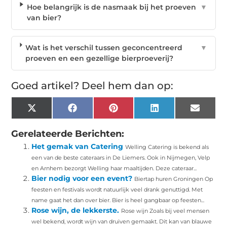
Hoe belangrijk is de nasmaak bij het proeven
▼
van bier?
Wat is het verschil tussen geconcentreerd
▼
proeven en een gezellige bierproeverij?
Goed artikel? Deel hem dan op:
X
Facebook
Pinterest
LinkedIn
Email
(Twitter)
Gerelateerde Berichten:
Het gemak van Catering
Welling Catering is bekend als
een van de beste cateraars in De Liemers. Ook in Nijmegen, Velp
en Arnhem bezorgt Welling haar maaltijden. Deze cateraar...
Bier nodig voor een event?
Biertap huren Groningen Op
feesten en festivals wordt natuurlijk veel drank genuttigd. Met
name gaat het dan over bier. Bier is heel gangbaar op feesten...
Rose wijn, de lekkerste.
Rose wijn Zoals bij veel mensen
wel bekend, wordt wijn van druiven gemaakt. Dit kan van blauwe