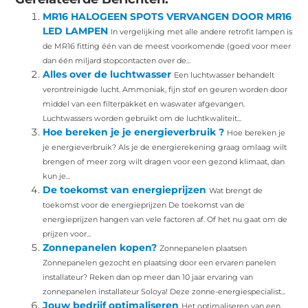
MR16 HALOGEEN SPOTS VERVANGEN DOOR MR16
LED LAMPEN
In vergelijking met alle andere retrofit lampen is
de MR16 fitting één van de meest voorkomende (goed voor meer
dan één miljard stopcontacten over de...
Alles over de luchtwasser
Een luchtwasser behandelt
verontreinigde lucht. Ammoniak, fijn stof en geuren worden door
middel van een filterpakket en waswater afgevangen.
Luchtwassers worden gebruikt om de luchtkwaliteit...
Hoe bereken je je energieverbruik ?
Hoe bereken je
je energieverbruik? Als je de energierekening graag omlaag wilt
brengen of meer zorg wilt dragen voor een gezond klimaat, dan
kun je...
De toekomst van energieprijzen
Wat brengt de
toekomst voor de energieprijzen De toekomst van de
energieprijzen hangen van vele factoren af. Of het nu gaat om de
prijzen voor...
Zonnepanelen kopen?
Zonnepanelen plaatsen
Zonnepanelen gezocht en plaatsing door een ervaren panelen
installateur? Reken dan op meer dan 10 jaar ervaring van
zonnepanelen installateur Soloya! Deze zonne-energiespecialist...
Jouw bedrijf optimaliseren
Het optimaliseren van een