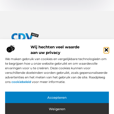
Van praktische tips tot inspirerende verhalen – alles op Cdv-
Wij hechten veel waarde
info.nl.
aan uw privacy
Ontdek een breed scala aan blogs en artikelen die je dagelijks
We maken gebruik van cookies en vergelijkbare technologieën om
leven verrijken, van handige adviezen tot boeiende inzichten.
te begrijpen hoe u onze website gebruikt en om waardevolle
ervaringen voor u te creëren. Deze cookies kunnen voor
Bericht categorie
verschillende doeleinden worden gebruikt, zoals gepersonaliseerde
advertenties en het meten van het gebruik van de site. Raadpleeg
ons
cookiebeleid
voor meer informatie.
Onze informatie
Accepteren
Backlinks Kopen in Nederland: Slimme Keuze of Gevaarlijke Snelkoppeling?
Hoe Kan Je Online Geld Verdienen? Van Idee tot Inkomstenbron
Weigeren