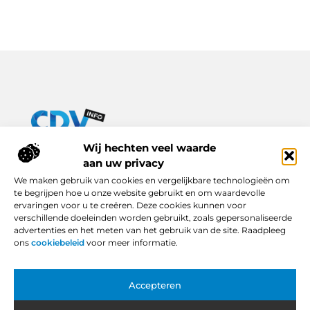
Van praktische tips tot inspirerende verhalen – alles op Cdv-
Wij hechten veel waarde
info.nl.
aan uw privacy
Ontdek een breed scala aan blogs en artikelen die je dagelijks
We maken gebruik van cookies en vergelijkbare technologieën om
leven verrijken, van handige adviezen tot boeiende inzichten.
te begrijpen hoe u onze website gebruikt en om waardevolle
ervaringen voor u te creëren. Deze cookies kunnen voor
Bericht categorie
verschillende doeleinden worden gebruikt, zoals gepersonaliseerde
advertenties en het meten van het gebruik van de site. Raadpleeg
ons
cookiebeleid
voor meer informatie.
Onze informatie
Accepteren
Backlinks Kopen in Nederland: Slimme Keuze of Gevaarlijke Snelkoppeling?
Hoe Kan Je Online Geld Verdienen? Van Idee tot Inkomstenbron