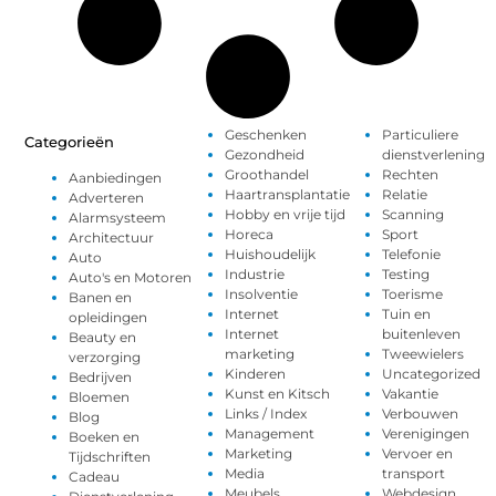
Geschenken
Particuliere
Categorieën
Gezondheid
dienstverlening
Groothandel
Rechten
Aanbiedingen
Haartransplantatie
Relatie
Adverteren
Hobby en vrije tijd
Scanning
Alarmsysteem
Horeca
Sport
Architectuur
Huishoudelijk
Telefonie
Auto
Industrie
Testing
Auto's en Motoren
Insolventie
Toerisme
Banen en
Internet
Tuin en
opleidingen
Internet
buitenleven
Beauty en
marketing
Tweewielers
verzorging
Kinderen
Uncategorized
Bedrijven
Kunst en Kitsch
Vakantie
Bloemen
Links / Index
Verbouwen
Blog
Management
Verenigingen
Boeken en
Marketing
Vervoer en
Tijdschriften
Media
transport
Cadeau
Meubels
Webdesign