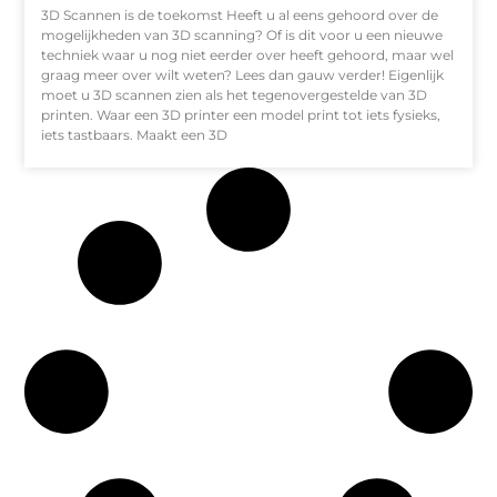
3D Scannen is de toekomst Heeft u al eens gehoord over de
mogelijkheden van 3D scanning? Of is dit voor u een nieuwe
techniek waar u nog niet eerder over heeft gehoord, maar wel
graag meer over wilt weten? Lees dan gauw verder! Eigenlijk
moet u 3D scannen zien als het tegenovergestelde van 3D
printen. Waar een 3D printer een model print tot iets fysieks,
iets tastbaars. Maakt een 3D