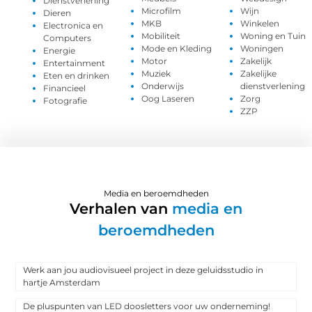
Dienstverlening
Microfilm
Wijn
Dieren
MKB
Winkelen
Electronica en
Mobiliteit
Woning en Tuin
Computers
Mode en Kleding
Woningen
Energie
Motor
Zakelijk
Entertainment
Muziek
Zakelijke
Eten en drinken
Onderwijs
dienstverlening
Financieel
Oog Laseren
Zorg
Fotografie
ZZP
Media en beroemdheden
Verhalen van
media en
beroemdheden
Werk aan jou audiovisueel project in deze geluidsstudio in
hartje Amsterdam
De pluspunten van LED doosletters voor uw onderneming!