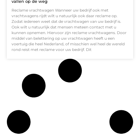
vallen op de weg
Reclame vrachtwagen Wanneer uw bedrijf ook met
vrachtwagens rijdt wilt u natuurlijk ook daar reclame op.
Zodat iedereen weet dat de vrachtwagen van uw bedrijf is.
Ook wilt u natuurlijk dat mensen meteen contact met u
kunnen opnemen. Hiervoor zijn reclame vrachtwagens. Door
middel van belettering op uw vrachtwagen heeft u een
voertuig die heel Nederland, of misschien wel heel de wereld
rond reist met reclame voor uw bedrijf. Dit