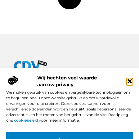
Van praktische tips tot inspirerende verhalen – alles op Cdv-
Wij hechten veel waarde
info.nl.
aan uw privacy
Ontdek een breed scala aan blogs en artikelen die je dagelijks
We maken gebruik van cookies en vergelijkbare technologieën om
leven verrijken, van handige adviezen tot boeiende inzichten.
te begrijpen hoe u onze website gebruikt en om waardevolle
ervaringen voor u te creëren. Deze cookies kunnen voor
Bericht categorie
verschillende doeleinden worden gebruikt, zoals gepersonaliseerde
advertenties en het meten van het gebruik van de site. Raadpleeg
ons
cookiebeleid
voor meer informatie.
Onze informatie