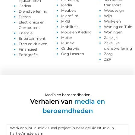
Tijdschriften
Media
transport
Cadeau
Meubels
Webdesign
Dienstverlening
Microfilm
Wijn
Dieren
MKB
Winkelen
Electronica en
Mobiliteit
Woning en Tuin
Computers
Mode en Kleding
Woningen
Energie
Motor
Zakelijk
Entertainment
Muziek
Zakelijke
Eten en drinken
Onderwijs
dienstverlening
Financieel
Oog Laseren
Zorg
Fotografie
ZZP
Media en beroemdheden
Verhalen van
media en
beroemdheden
Werk aan jou audiovisueel project in deze geluidsstudio in
hartje Amsterdam