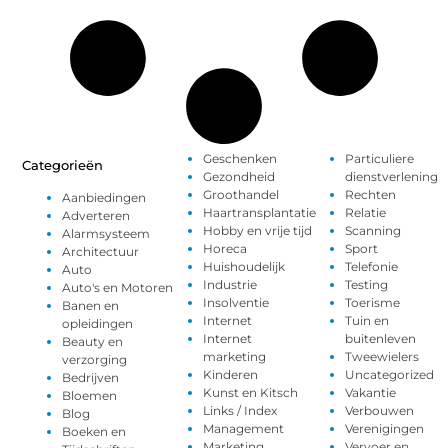
Geschenken
Particuliere
Categorieën
Gezondheid
dienstverlening
Groothandel
Rechten
Aanbiedingen
Haartransplantatie
Relatie
Adverteren
Hobby en vrije tijd
Scanning
Alarmsysteem
Horeca
Sport
Architectuur
Huishoudelijk
Telefonie
Auto
Industrie
Testing
Auto's en Motoren
Insolventie
Toerisme
Banen en
Internet
Tuin en
opleidingen
Internet
buitenleven
Beauty en
marketing
Tweewielers
verzorging
Kinderen
Uncategorized
Bedrijven
Kunst en Kitsch
Vakantie
Bloemen
Links / Index
Verbouwen
Blog
Management
Verenigingen
Boeken en
Marketing
Vervoer en