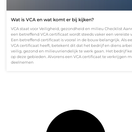
Wat is VCA en wat komt er bij kijken?
VCA staat voor Veiligheid, gezondheid en milieu Checklist Aa
een betreffend VCA certificaat wordt steeds vaker een vereiste 
Een betreffend certificaat is vooral in de bouw belangrijk. Als e
VCA certificaat heeft, betekent dit dat het bedrijf en diens arb
veilig, gezond en milieuvriendelijk te werk gaan. Het bedrijf ke
op deze gebieden. Alvorens een VCA certificaat te verkrijgen m
deelnemen