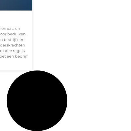
nnemers, en
voor bedrijven.
en bedrijf een
eiderskrachten
nt alle regels
oet een bedrijf