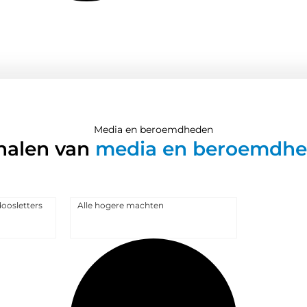
Media en beroemdheden
halen van
media en beroemdh
oosletters
Alle hogere machten