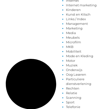
Internet
Internet marketing
Kinderen
Kunst en Kitsch
Links / Index
Management
Marketing
Media
Meubels
Microfilm
MKB
Mobiliteit
Mode en Kleding
Motor
Muziek
Onderwijs
Oog Laseren
Particuliere
dienstverlening
Rechten
Relatie
Scanning
Sport
Telefonie