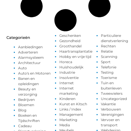
Geschenken
Particuliere
Categorieën
Gezondheid
dienstverlening
Groothandel
Rechten
Aanbiedingen
Haartransplantatie
Relatie
Adverteren
Hobby en vrije tijd
Scanning
Alarmsysteem
Horeca
Sport
Architectuur
Huishoudelijk
Telefonie
Auto
Industrie
Testing
Auto's en Motoren
Insolventie
Toerisme
Banen en
Internet
Tuin en
opleidingen
Internet
buitenleven
Beauty en
marketing
Tweewielers
verzorging
Kinderen
Uncategorized
Bedrijven
Kunst en Kitsch
Vakantie
Bloemen
Links / Index
Verbouwen
Blog
Management
Verenigingen
Boeken en
Marketing
Vervoer en
Tijdschriften
Media
transport
Cadeau
Meubels
Webdesign