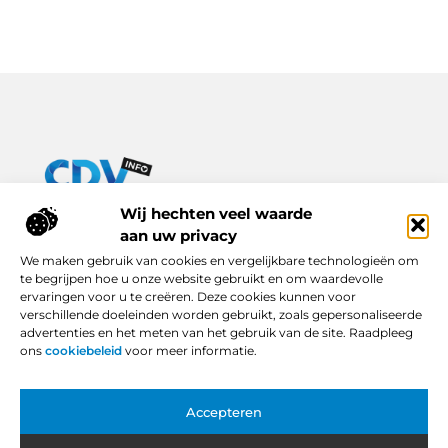
Van praktische tips tot inspirerende verhalen – alles op Cdv-
Wij hechten veel waarde
info.nl.
aan uw privacy
Ontdek een breed scala aan blogs en artikelen die je dagelijks
We maken gebruik van cookies en vergelijkbare technologieën om
leven verrijken, van handige adviezen tot boeiende inzichten.
te begrijpen hoe u onze website gebruikt en om waardevolle
ervaringen voor u te creëren. Deze cookies kunnen voor
Bericht categorie
verschillende doeleinden worden gebruikt, zoals gepersonaliseerde
advertenties en het meten van het gebruik van de site. Raadpleeg
ons
cookiebeleid
voor meer informatie.
Onze informatie
Accepteren
Backlinks Kopen in Nederland: Slimme Keuze of Gevaarlijke Snelkoppeling?
Hoe Kan Je Online Geld Verdienen? Van Idee tot Inkomstenbron