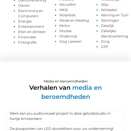
Dienstverlening
Microfilm
Wijn
Dieren
MKB
Winkelen
Electronica en
Mobiliteit
Woning en Tuin
Computers
Mode en Kleding
Woningen
Energie
Motor
Zakelijk
Entertainment
Muziek
Zakelijke
Eten en drinken
Onderwijs
dienstverlening
Financieel
Oog Laseren
Zorg
Fotografie
ZZP
Media en beroemdheden
Verhalen van
media en
beroemdheden
Werk aan jou audiovisueel project in deze geluidsstudio in
hartje Amsterdam
De pluspunten van LED doosletters voor uw onderneming!