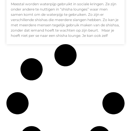
Meestal worden waterpijp gebruikt in sociale kringen. Ze zijn
onder andere te nuttigen in “shisha lounges” waar men
samen komt om de waterpijp te gebruiken. Zo zijn er
verschillende shishas die meerdere slangen hebben. Zo kan je
met meerdere mensen tegelijk gebruik maken van de shishsa,
zonder dat iemand hoeft te wachten op zijn beurt. Maar je
hoeft niet per se naar een shisha lounge. Je kan ook zelf