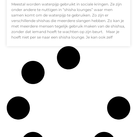
Meestal worden waterpijp gebruikt in sociale kringen. Ze zijn
onder andere te nuttigen in “shisha lounges” waar men
samen komt om de waterpijp te gebruiken. Zo zijn er
verschillende shishas die meerdere slangen hebben. Zo kan je
met meerdere mensen tegelijk gebruik maken van de shishsa,
zonder dat iemand hoeft te wachten op zijn beurt. Maar je
hoeft niet per se naar een shisha lounge. Je kan ook zelf