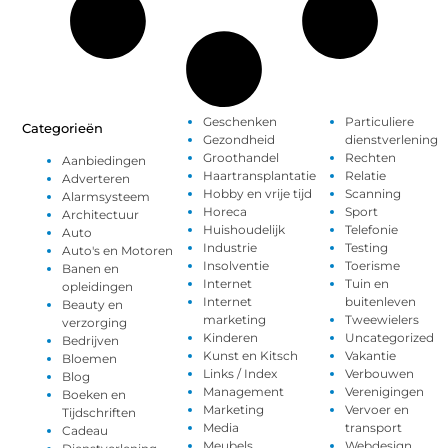
Geschenken
Particuliere
Categorieën
Gezondheid
dienstverlening
Groothandel
Rechten
Aanbiedingen
Haartransplantatie
Relatie
Adverteren
Hobby en vrije tijd
Scanning
Alarmsysteem
Horeca
Sport
Architectuur
Huishoudelijk
Telefonie
Auto
Industrie
Testing
Auto's en Motoren
Insolventie
Toerisme
Banen en
Internet
Tuin en
opleidingen
Internet
buitenleven
Beauty en
marketing
Tweewielers
verzorging
Kinderen
Uncategorized
Bedrijven
Kunst en Kitsch
Vakantie
Bloemen
Links / Index
Verbouwen
Blog
Management
Verenigingen
Boeken en
Marketing
Vervoer en
Tijdschriften
Media
transport
Cadeau
Meubels
Webdesign