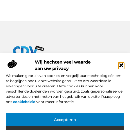
Van praktische tips tot inspirerende verhalen – alles op Cdv-
Wij hechten veel waarde
info.nl.
aan uw privacy
Ontdek een breed scala aan blogs en artikelen die je dagelijks
We maken gebruik van cookies en vergelijkbare technologieën om
leven verrijken, van handige adviezen tot boeiende inzichten.
te begrijpen hoe u onze website gebruikt en om waardevolle
ervaringen voor u te creëren. Deze cookies kunnen voor
Bericht categorie
verschillende doeleinden worden gebruikt, zoals gepersonaliseerde
advertenties en het meten van het gebruik van de site. Raadpleeg
ons
cookiebeleid
voor meer informatie.
Onze informatie
Accepteren
Backlinks Kopen in Nederland: Slimme Keuze of Gevaarlijke Snelkoppeling?
Hoe Kan Je Online Geld Verdienen? Van Idee tot Inkomstenbron