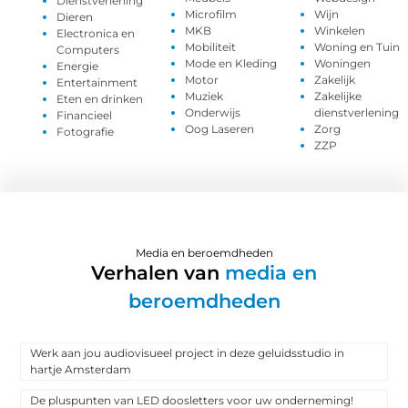
Dienstverlening
Microfilm
Wijn
Dieren
MKB
Winkelen
Electronica en
Mobiliteit
Woning en Tuin
Computers
Mode en Kleding
Woningen
Energie
Motor
Zakelijk
Entertainment
Muziek
Zakelijke
Eten en drinken
Onderwijs
dienstverlening
Financieel
Oog Laseren
Zorg
Fotografie
ZZP
Media en beroemdheden
Verhalen van
media en
beroemdheden
Werk aan jou audiovisueel project in deze geluidsstudio in
hartje Amsterdam
De pluspunten van LED doosletters voor uw onderneming!