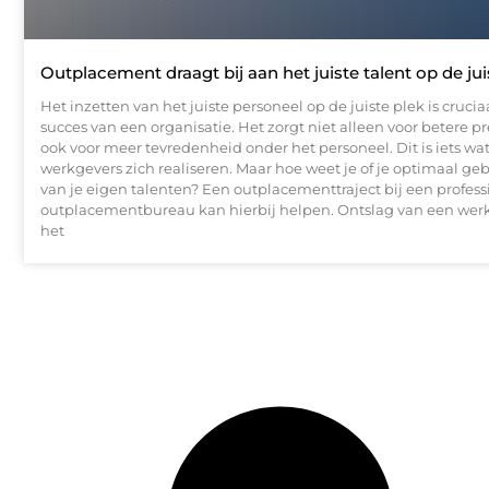
Outplacement draagt bij aan het juiste talent op de jui
Het inzetten van het juiste personeel op de juiste plek is crucia
succes van een organisatie. Het zorgt niet alleen voor betere pr
ook voor meer tevredenheid onder het personeel. Dit is iets wat
werkgevers zich realiseren. Maar hoe weet je of je optimaal g
van je eigen talenten? Een outplacementtraject bij een profess
outplacementbureau kan hierbij helpen. Ontslag van een wer
het