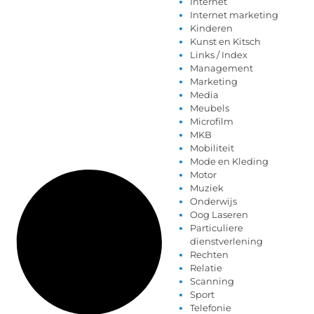
Internet
Internet marketing
Kinderen
Kunst en Kitsch
Links / Index
Management
Marketing
Media
Meubels
Microfilm
MKB
Mobiliteit
Mode en Kleding
Motor
Muziek
Onderwijs
Oog Laseren
Particuliere
dienstverlening
Rechten
Relatie
Scanning
Sport
Telefonie