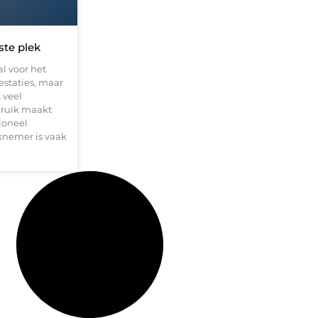
ste plek
al voor het
estaties, maar
 veel
ebruik maakt
ioneel
knemer is vaak