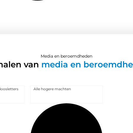
Media en beroemdheden
halen van
media en beroemdh
oosletters
Alle hogere machten