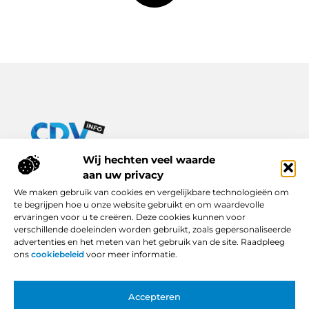
Van praktische tips tot inspirerende verhalen – alles op Cdv-
Wij hechten veel waarde
info.nl.
aan uw privacy
Ontdek een breed scala aan blogs en artikelen die je dagelijks
We maken gebruik van cookies en vergelijkbare technologieën om
leven verrijken, van handige adviezen tot boeiende inzichten.
te begrijpen hoe u onze website gebruikt en om waardevolle
ervaringen voor u te creëren. Deze cookies kunnen voor
Bericht categorie
verschillende doeleinden worden gebruikt, zoals gepersonaliseerde
advertenties en het meten van het gebruik van de site. Raadpleeg
ons
cookiebeleid
voor meer informatie.
Onze informatie
Accepteren
Backlinks Kopen in Nederland: Slimme Keuze of Gevaarlijke Snelkoppeling?
Hoe Kan Je Online Geld Verdienen? Van Idee tot Inkomstenbron