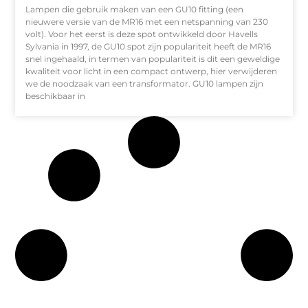
Lampen die gebruik maken van een GU10 fitting (een
nieuwere versie van de MR16 met een netspanning van 230
volt). Voor het eerst is deze spot ontwikkeld door Havells
Sylvania in 1997, de GU10 spot zijn populariteit heeft de MR16
snel ingehaald, in termen van populariteit is dit een geweldige
kwaliteit voor licht in een compact ontwerp, hier verwijderen
we de noodzaak van een transformator. GU10 lampen zijn
beschikbaar in