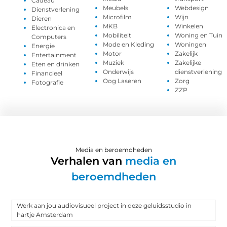
Cadeau
Meubels
Webdesign
Dienstverlening
Microfilm
Wijn
Dieren
MKB
Winkelen
Electronica en
Mobiliteit
Woning en Tuin
Computers
Mode en Kleding
Woningen
Energie
Motor
Zakelijk
Entertainment
Muziek
Zakelijke
Eten en drinken
Onderwijs
dienstverlening
Financieel
Oog Laseren
Zorg
Fotografie
ZZP
Media en beroemdheden
Verhalen van
media en
beroemdheden
Werk aan jou audiovisueel project in deze geluidsstudio in
hartje Amsterdam