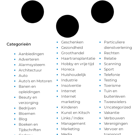
Geschenken
Particuliere
Categorieën
Gezondheid
dienstverlening
Groothandel
Rechten
Aanbiedingen
Haartransplantatie
Relatie
Adverteren
Hobby en vrije tijd
Scanning
Alarmsysteem
Horeca
Sport
Architectuur
Huishoudelijk
Telefonie
Auto
Industrie
Testing
Auto's en Motoren
Insolventie
Toerisme
Banen en
Internet
Tuin en
opleidingen
Internet
buitenleven
Beauty en
marketing
Tweewielers
verzorging
Kinderen
Uncategorized
Bedrijven
Kunst en Kitsch
Vakantie
Bloemen
Links / Index
Verbouwen
Blog
Management
Verenigingen
Boeken en
Marketing
Vervoer en
Tijdschriften
Media
transport