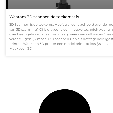
Waarom 3D scannen de toekomst is
3D Scannen is de toekomst Heeft u al eens gehoord over de m
van 3D scanning? Of is dit voor u een nieuwe techniek waar u n
over heeft gehoord, maar wel graag meer over wilt weten? Le
verder! Eigenlijk moet u 3D scannen zien als het tegenoverges
printen. Waar een 3D printer een model print tot iets fysieks, iet
Maakt een 3D