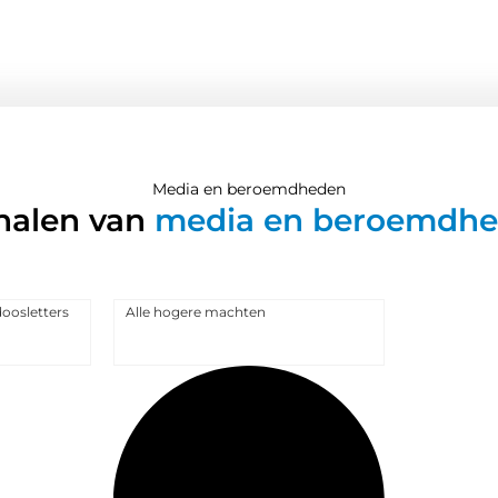
Media en beroemdheden
halen van
media en beroemdh
oosletters
Alle hogere machten