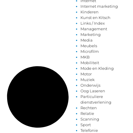
Internet
Internet marketing
Kinderen
Kunst en Kitsch
Links / Index
Management
Marketing
Media
Meubels
Microfilm
MKB
Mobiliteit
Mode en Kleding
Motor
Muziek
Onderwijs
Oog Laseren
Particuliere
dienstverlening
Rechten
Relatie
Scanning
Sport
Telefonie