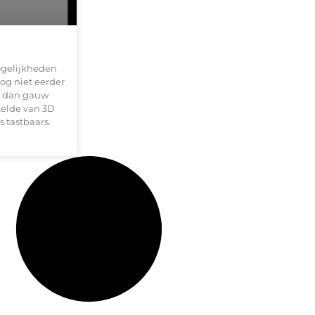
ogelijkheden
og niet eerder
es dan gauw
telde van 3D
s tastbaars.