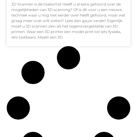
3D Scannen is de toekomst Heeft u al eens gehoord over de
mogelijkheden van 3D scanning? Of is dit voor u een nieuwe
techniek waar u nog niet eerder over heeft gehoord, maar wel
graag meer over wilt weten? Lees dan gauw verder! Eigenlijk
moet u 3D scannen zien als het tegenovergestelde van 3D
printen. Waar een 3D printer een model print tot iets fysieks,
iets tastbaars. Maakt een 3D