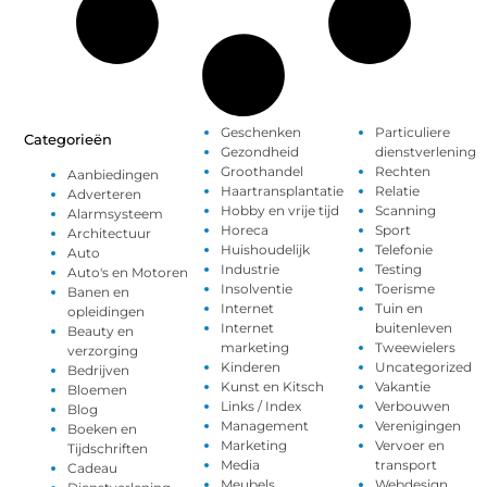
Geschenken
Particuliere
Categorieën
Gezondheid
dienstverlening
Groothandel
Rechten
Aanbiedingen
Haartransplantatie
Relatie
Adverteren
Hobby en vrije tijd
Scanning
Alarmsysteem
Horeca
Sport
Architectuur
Huishoudelijk
Telefonie
Auto
Industrie
Testing
Auto's en Motoren
Insolventie
Toerisme
Banen en
Internet
Tuin en
opleidingen
Internet
buitenleven
Beauty en
marketing
Tweewielers
verzorging
Kinderen
Uncategorized
Bedrijven
Kunst en Kitsch
Vakantie
Bloemen
Links / Index
Verbouwen
Blog
Management
Verenigingen
Boeken en
Marketing
Vervoer en
Tijdschriften
Media
transport
Cadeau
Meubels
Webdesign