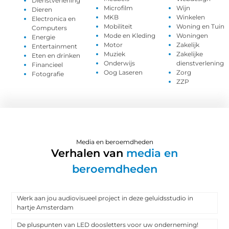
Dienstverlening
Microfilm
Wijn
Dieren
MKB
Winkelen
Electronica en
Mobiliteit
Woning en Tuin
Computers
Mode en Kleding
Woningen
Energie
Motor
Zakelijk
Entertainment
Muziek
Zakelijke
Eten en drinken
Onderwijs
dienstverlening
Financieel
Oog Laseren
Zorg
Fotografie
ZZP
Media en beroemdheden
Verhalen van
media en
beroemdheden
Werk aan jou audiovisueel project in deze geluidsstudio in
hartje Amsterdam
De pluspunten van LED doosletters voor uw onderneming!