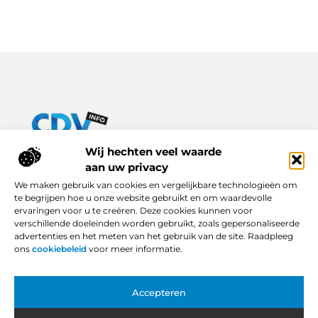
Van praktische tips tot inspirerende verhalen – alles op Cdv-
Wij hechten veel waarde
info.nl.
aan uw privacy
Ontdek een breed scala aan blogs en artikelen die je dagelijks
We maken gebruik van cookies en vergelijkbare technologieën om
leven verrijken, van handige adviezen tot boeiende inzichten.
te begrijpen hoe u onze website gebruikt en om waardevolle
ervaringen voor u te creëren. Deze cookies kunnen voor
Bericht categorie
verschillende doeleinden worden gebruikt, zoals gepersonaliseerde
advertenties en het meten van het gebruik van de site. Raadpleeg
ons
cookiebeleid
voor meer informatie.
Onze informatie
Accepteren
Backlinks Kopen in Nederland: Slimme Keuze of Gevaarlijke Snelkoppeling?
Hoe Kan Je Online Geld Verdienen? Van Idee tot Inkomstenbron