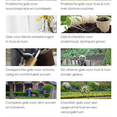
Praktische gids voor
Praktische gids voor huis & tuin
wooninspiratie en tuinideeën
met slimme routines
Gids voor kleine verbeteringen
Gids & checklist voor
in huis en tuin
onderhoud, styling en groen
Doelgerichte gids voor schoon,
De ultieme gids voor huis & tuin
veilig en comfortabel wonen
zonder gedoe
Complete gids voor slim wonen
Checklist-gids voor een
en tuinieren
opgeruimd huis en een
verzorgde tuin