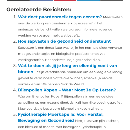
(Twitter)
Gerelateerde Berichten:
Wat doet paardenmelk tegen eczeem?
Meer weten
over de werking van paardenmelk bij eczeem? In het
onderstaande bericht willen we u graag informeren over de
werking van paardenmelk wat betreft...
Hoe sapvasten de gezondheid ondersteunt
Sapvasten is een detox kuur waarbij je het normale dieet vervangt
met gezonde sapjes en biologische producten met veel
voedingsstoffen. Het ondersteunt je gezondheid op...
Wat te doen als jij je leeg en ellendig voelt van
binnen
Er zijn verschillende manieren om een leeg en ellendig
gevoel te verminderen of te overwinnen, afhankelijk van de
oorzaak ervan. We hebben Nick de Waard...
Bijenpollen Kopen – Waar Moet Je Op Letten?
Waarom Bijenpollen Kopen? Bijenpollen zijn een geweldige
aanvulling op een gezond dieet, dankzij hun rijke voedingsprofiel.
Maar voordat je besluit om bijenpollen kopen, zijn er...
Fysiotherapie Moerkapelle: Voor Herstel,
Beweging en Gezondheid
Heb je last van pijnklachten,
een blessure of moeite met bewegen? Fysiotherapie in