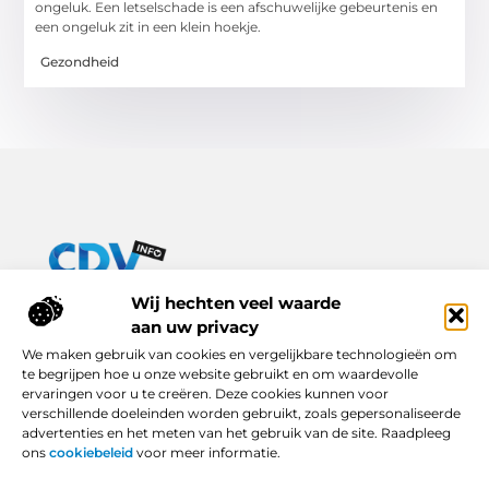
ongeluk. Een letselschade is een afschuwelijke gebeurtenis en
een ongeluk zit in een klein hoekje.
Gezondheid
Van praktische tips tot inspirerende verhalen – alles op Cdv-
Wij hechten veel waarde
info.nl.
aan uw privacy
Ontdek een breed scala aan blogs en artikelen die je dagelijks
We maken gebruik van cookies en vergelijkbare technologieën om
leven verrijken, van handige adviezen tot boeiende inzichten.
te begrijpen hoe u onze website gebruikt en om waardevolle
ervaringen voor u te creëren. Deze cookies kunnen voor
Bericht categorie
verschillende doeleinden worden gebruikt, zoals gepersonaliseerde
advertenties en het meten van het gebruik van de site. Raadpleeg
ons
cookiebeleid
voor meer informatie.