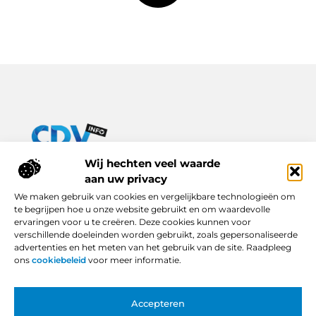
Van praktische tips tot inspirerende verhalen – alles op Cdv-
Wij hechten veel waarde
info.nl.
aan uw privacy
Ontdek een breed scala aan blogs en artikelen die je dagelijks
We maken gebruik van cookies en vergelijkbare technologieën om
leven verrijken, van handige adviezen tot boeiende inzichten.
te begrijpen hoe u onze website gebruikt en om waardevolle
ervaringen voor u te creëren. Deze cookies kunnen voor
Bericht categorie
verschillende doeleinden worden gebruikt, zoals gepersonaliseerde
advertenties en het meten van het gebruik van de site. Raadpleeg
ons
cookiebeleid
voor meer informatie.
Onze informatie
Accepteren
Backlinks Kopen in Nederland: Slimme Keuze of Gevaarlijke Snelkoppeling?
Hoe Kan Je Online Geld Verdienen? Van Idee tot Inkomstenbron