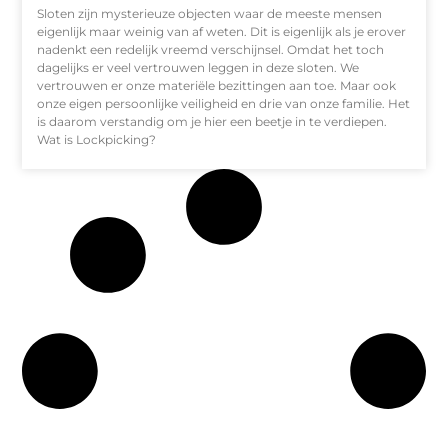
Sloten zijn mysterieuze objecten waar de meeste mensen
eigenlijk maar weinig van af weten. Dit is eigenlijk als je erover
nadenkt een redelijk vreemd verschijnsel. Omdat het toch
dagelijks er veel vertrouwen leggen in deze sloten. We
vertrouwen er onze materiële bezittingen aan toe. Maar ook
onze eigen persoonlijke veiligheid en drie van onze familie. Het
is daarom verstandig om je hier een beetje in te verdiepen.
Wat is Lockpicking?