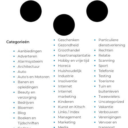
Geschenken
Particuliere
Categorieën
Gezondheid
dienstverlening
Groothandel
Rechten
Aanbiedingen
Haartransplantatie
Relatie
Adverteren
Hobby en vrije tijd
Scanning
Alarmsysteem
Horeca
Sport
Architectuur
Huishoudelijk
Telefonie
Auto
Industrie
Testing
Auto's en Motoren
Insolventie
Toerisme
Banen en
Internet
Tuin en
opleidingen
Internet
buitenleven
Beauty en
marketing
Tweewielers
verzorging
Kinderen
Uncategorized
Bedrijven
Kunst en Kitsch
Vakantie
Bloemen
Links / Index
Verbouwen
Blog
Management
Verenigingen
Boeken en
Marketing
Vervoer en
Tijdschriften
Media
transport