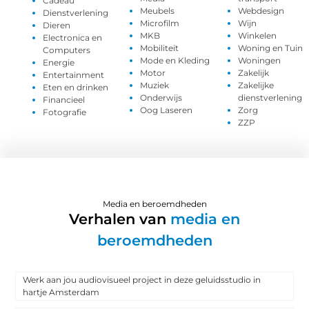
Cadeau
Meubels
Webdesign
Dienstverlening
Microfilm
Wijn
Dieren
MKB
Winkelen
Electronica en
Mobiliteit
Woning en Tuin
Computers
Mode en Kleding
Woningen
Energie
Motor
Zakelijk
Entertainment
Muziek
Zakelijke
Eten en drinken
Onderwijs
dienstverlening
Financieel
Oog Laseren
Zorg
Fotografie
ZZP
Media en beroemdheden
Verhalen van
media en
beroemdheden
Werk aan jou audiovisueel project in deze geluidsstudio in
hartje Amsterdam