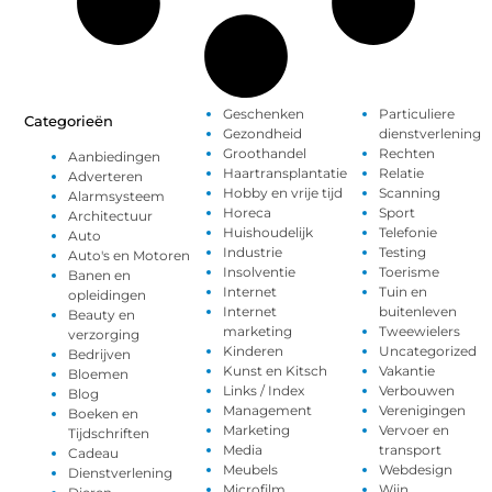
Geschenken
Particuliere
Categorieën
Gezondheid
dienstverlening
Groothandel
Rechten
Aanbiedingen
Haartransplantatie
Relatie
Adverteren
Hobby en vrije tijd
Scanning
Alarmsysteem
Horeca
Sport
Architectuur
Huishoudelijk
Telefonie
Auto
Industrie
Testing
Auto's en Motoren
Insolventie
Toerisme
Banen en
Internet
Tuin en
opleidingen
Internet
buitenleven
Beauty en
marketing
Tweewielers
verzorging
Kinderen
Uncategorized
Bedrijven
Kunst en Kitsch
Vakantie
Bloemen
Links / Index
Verbouwen
Blog
Management
Verenigingen
Boeken en
Marketing
Vervoer en
Tijdschriften
Media
transport
Cadeau
Meubels
Webdesign
Dienstverlening
Microfilm
Wijn