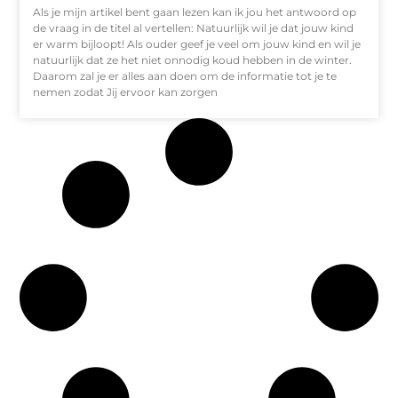
Als je mijn artikel bent gaan lezen kan ik jou het antwoord op
de vraag in de titel al vertellen: Natuurlijk wil je dat jouw kind
er warm bijloopt! Als ouder geef je veel om jouw kind en wil je
natuurlijk dat ze het niet onnodig koud hebben in de winter.
Daarom zal je er alles aan doen om de informatie tot je te
nemen zodat Jij ervoor kan zorgen