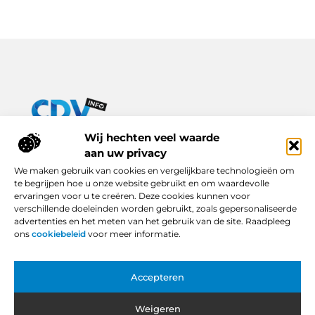
Van praktische tips tot inspirerende verhalen – alles op Cdv-
Wij hechten veel waarde
info.nl.
aan uw privacy
Ontdek een breed scala aan blogs en artikelen die je dagelijks
We maken gebruik van cookies en vergelijkbare technologieën om
leven verrijken, van handige adviezen tot boeiende inzichten.
te begrijpen hoe u onze website gebruikt en om waardevolle
ervaringen voor u te creëren. Deze cookies kunnen voor
Bericht categorie
verschillende doeleinden worden gebruikt, zoals gepersonaliseerde
advertenties en het meten van het gebruik van de site. Raadpleeg
ons
cookiebeleid
voor meer informatie.
Onze informatie
Accepteren
Backlinks Kopen in Nederland: Slimme Keuze of Gevaarlijke Snelkoppeling?
Hoe Kan Je Online Geld Verdienen? Van Idee tot Inkomstenbron
Weigeren