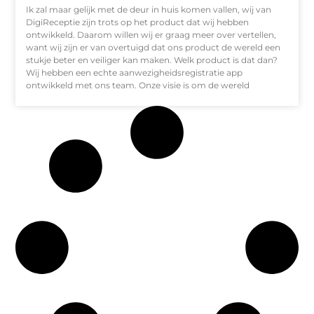
Ik zal maar gelijk met de deur in huis komen vallen, wij van
DigiReceptie zijn trots op het product dat wij hebben
ontwikkeld. Daarom willen wij er graag meer over vertellen,
want wij zijn er van overtuigd dat ons product de wereld een
stukje beter en veiliger kan maken. Welk product is dat dan?
Wij hebben een echte aanwezigheidsregistratie app
ontwikkeld met ons team. Onze visie is om de wereld