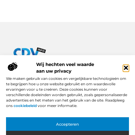
Van praktische tips tot inspirerende verhalen – alles op Cdv-
Wij hechten veel waarde
info.nl.
aan uw privacy
Ontdek een breed scala aan blogs en artikelen die je dagelijks
We maken gebruik van cookies en vergelijkbare technologieën om
leven verrijken, van handige adviezen tot boeiende inzichten.
te begrijpen hoe u onze website gebruikt en om waardevolle
ervaringen voor u te creëren. Deze cookies kunnen voor
Bericht categorie
verschillende doeleinden worden gebruikt, zoals gepersonaliseerde
advertenties en het meten van het gebruik van de site. Raadpleeg
ons
cookiebeleid
voor meer informatie.
Onze informatie
Accepteren
Backlinks Kopen in Nederland: Slimme Keuze of Gevaarlijke Snelkoppeling?
Hoe Kan Je Online Geld Verdienen? Van Idee tot Inkomstenbron