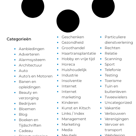
Geschenken
Particuliere
Categorieën
Gezondheid
dienstverlening
Groothandel
Rechten
Aanbiedingen
Haartransplantatie
Relatie
Adverteren
Hobby en vrije tijd
Scanning
Alarmsysteem
Horeca
Sport
Architectuur
Huishoudelijk
Telefonie
Auto
Industrie
Testing
Auto's en Motoren
Insolventie
Toerisme
Banen en
Internet
Tuin en
opleidingen
Internet
buitenleven
Beauty en
marketing
Tweewielers
verzorging
Kinderen
Uncategorized
Bedrijven
Kunst en Kitsch
Vakantie
Bloemen
Links / Index
Verbouwen
Blog
Management
Verenigingen
Boeken en
Marketing
Vervoer en
Tijdschriften
Media
transport
Cadeau
Meubels
Webdesign