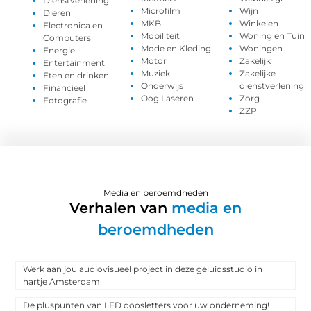
Dienstverlening
Microfilm
Wijn
Dieren
MKB
Winkelen
Electronica en
Mobiliteit
Woning en Tuin
Computers
Mode en Kleding
Woningen
Energie
Motor
Zakelijk
Entertainment
Muziek
Zakelijke
Eten en drinken
Onderwijs
dienstverlening
Financieel
Oog Laseren
Zorg
Fotografie
ZZP
Media en beroemdheden
Verhalen van
media en
beroemdheden
Werk aan jou audiovisueel project in deze geluidsstudio in
hartje Amsterdam
De pluspunten van LED doosletters voor uw onderneming!