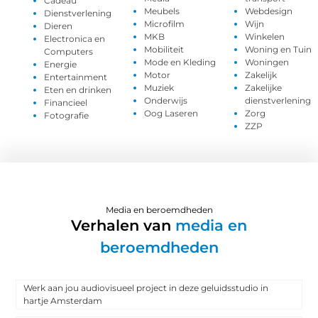
Cadeau
Meubels
Webdesign
Dienstverlening
Microfilm
Wijn
Dieren
MKB
Winkelen
Electronica en
Mobiliteit
Woning en Tuin
Computers
Mode en Kleding
Woningen
Energie
Motor
Zakelijk
Entertainment
Muziek
Zakelijke
Eten en drinken
Onderwijs
dienstverlening
Financieel
Oog Laseren
Zorg
Fotografie
ZZP
Media en beroemdheden
Verhalen van
media en
beroemdheden
Werk aan jou audiovisueel project in deze geluidsstudio in
hartje Amsterdam