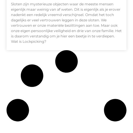
Sloten zijn mysterieuze objecten waar de meeste mensen
eigenlijk maar weinig van af weten. Dit is eigenlijk als je erover
nadenkt een redelijk vreemd verschijnsel. Omdat het toch
dagelijks er veel vertrouwen leggen in deze sloten. We
vertrouwen er onze materiële bezittingen aan toe. Maar ook
onze eigen persoonlijke veiligheid en drie van onze familie. Het
is daarom verstandig om je hier een beetje in te verdiepen.
Wat is Lockpicking?