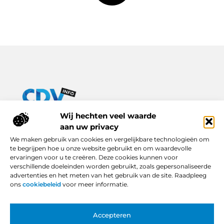
Van praktische tips tot inspirerende verhalen – alles op Cdv-
Wij hechten veel waarde
info.nl.
aan uw privacy
Ontdek een breed scala aan blogs en artikelen die je dagelijks
We maken gebruik van cookies en vergelijkbare technologieën om
leven verrijken, van handige adviezen tot boeiende inzichten.
te begrijpen hoe u onze website gebruikt en om waardevolle
ervaringen voor u te creëren. Deze cookies kunnen voor
Bericht categorie
verschillende doeleinden worden gebruikt, zoals gepersonaliseerde
advertenties en het meten van het gebruik van de site. Raadpleeg
ons
cookiebeleid
voor meer informatie.
Onze informatie
Accepteren
Backlinks Kopen in Nederland: Slimme Keuze of Gevaarlijke Snelkoppeling?
Hoe Kan Je Online Geld Verdienen? Van Idee tot Inkomstenbron