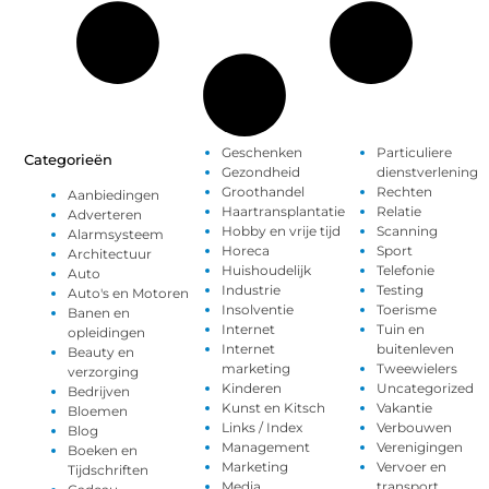
Geschenken
Particuliere
Categorieën
Gezondheid
dienstverlening
Groothandel
Rechten
Aanbiedingen
Haartransplantatie
Relatie
Adverteren
Hobby en vrije tijd
Scanning
Alarmsysteem
Horeca
Sport
Architectuur
Huishoudelijk
Telefonie
Auto
Industrie
Testing
Auto's en Motoren
Insolventie
Toerisme
Banen en
Internet
Tuin en
opleidingen
Internet
buitenleven
Beauty en
marketing
Tweewielers
verzorging
Kinderen
Uncategorized
Bedrijven
Kunst en Kitsch
Vakantie
Bloemen
Links / Index
Verbouwen
Blog
Management
Verenigingen
Boeken en
Marketing
Vervoer en
Tijdschriften
Media
transport