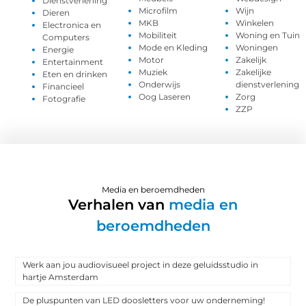
Dienstverlening
Microfilm
Wijn
Dieren
MKB
Winkelen
Electronica en
Mobiliteit
Woning en Tuin
Computers
Mode en Kleding
Woningen
Energie
Motor
Zakelijk
Entertainment
Muziek
Zakelijke
Eten en drinken
Onderwijs
dienstverlening
Financieel
Oog Laseren
Zorg
Fotografie
ZZP
Media en beroemdheden
Verhalen van
media en
beroemdheden
Werk aan jou audiovisueel project in deze geluidsstudio in
hartje Amsterdam
De pluspunten van LED doosletters voor uw onderneming!