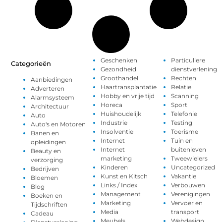
Geschenken
Particuliere
Categorieën
Gezondheid
dienstverlening
Groothandel
Rechten
Aanbiedingen
Haartransplantatie
Relatie
Adverteren
Hobby en vrije tijd
Scanning
Alarmsysteem
Horeca
Sport
Architectuur
Huishoudelijk
Telefonie
Auto
Industrie
Testing
Auto's en Motoren
Insolventie
Toerisme
Banen en
Internet
Tuin en
opleidingen
Internet
buitenleven
Beauty en
marketing
Tweewielers
verzorging
Kinderen
Uncategorized
Bedrijven
Kunst en Kitsch
Vakantie
Bloemen
Links / Index
Verbouwen
Blog
Management
Verenigingen
Boeken en
Marketing
Vervoer en
Tijdschriften
Media
transport
Cadeau
Meubels
Webdesign