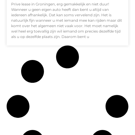
Prive lease in Groningen, erg gemakkelijk en niet duur!
Wanneer u geen eigen auto heeft dan bent u altijd van
iedereen afhankelijk. Dat kan soms vervelend zijn. Het is
natuurlijk fijn wanneer u met iemand mee kan rijden maar dit
komt over het algemeen niet vaak voor. Het moet namelijk
wel heel erg toevallig zijn wil iemand om precies dezelfde tijd
als u op dezelfde plaats zijn. Daarom bent u