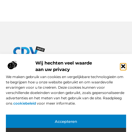
Van praktische tips tot inspirerende verhalen – alles op Cdv-
Wij hechten veel waarde
info.nl.
aan uw privacy
Ontdek een breed scala aan blogs en artikelen die je dagelijks
We maken gebruik van cookies en vergelijkbare technologieën om
leven verrijken, van handige adviezen tot boeiende inzichten.
te begrijpen hoe u onze website gebruikt en om waardevolle
ervaringen voor u te creëren. Deze cookies kunnen voor
Bericht categorie
verschillende doeleinden worden gebruikt, zoals gepersonaliseerde
advertenties en het meten van het gebruik van de site. Raadpleeg
ons
cookiebeleid
voor meer informatie.
Onze informatie
Accepteren
Backlinks Kopen in Nederland: Slimme Keuze of Gevaarlijke Snelkoppeling?
Hoe Kan Je Online Geld Verdienen? Van Idee tot Inkomstenbron