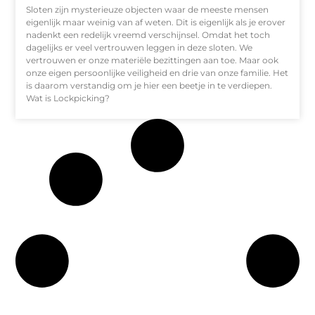
Sloten zijn mysterieuze objecten waar de meeste mensen
eigenlijk maar weinig van af weten. Dit is eigenlijk als je erover
nadenkt een redelijk vreemd verschijnsel. Omdat het toch
dagelijks er veel vertrouwen leggen in deze sloten. We
vertrouwen er onze materiële bezittingen aan toe. Maar ook
onze eigen persoonlijke veiligheid en drie van onze familie. Het
is daarom verstandig om je hier een beetje in te verdiepen.
Wat is Lockpicking?