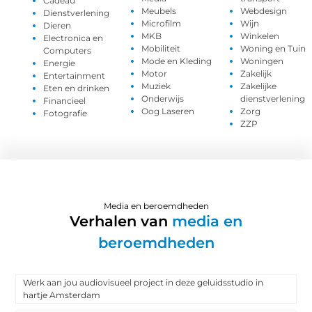
Cadeau
Meubels
Webdesign
Dienstverlening
Microfilm
Wijn
Dieren
MKB
Winkelen
Electronica en
Mobiliteit
Woning en Tuin
Computers
Mode en Kleding
Woningen
Energie
Motor
Zakelijk
Entertainment
Muziek
Zakelijke
Eten en drinken
Onderwijs
dienstverlening
Financieel
Oog Laseren
Zorg
Fotografie
ZZP
Media en beroemdheden
Verhalen van
media en
beroemdheden
Werk aan jou audiovisueel project in deze geluidsstudio in
hartje Amsterdam