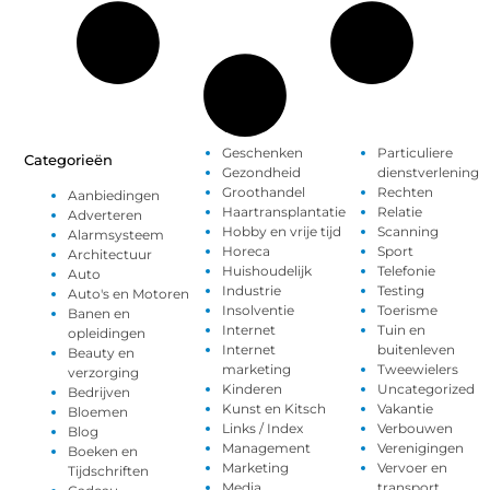
Geschenken
Particuliere
Categorieën
Gezondheid
dienstverlening
Groothandel
Rechten
Aanbiedingen
Haartransplantatie
Relatie
Adverteren
Hobby en vrije tijd
Scanning
Alarmsysteem
Horeca
Sport
Architectuur
Huishoudelijk
Telefonie
Auto
Industrie
Testing
Auto's en Motoren
Insolventie
Toerisme
Banen en
Internet
Tuin en
opleidingen
Internet
buitenleven
Beauty en
marketing
Tweewielers
verzorging
Kinderen
Uncategorized
Bedrijven
Kunst en Kitsch
Vakantie
Bloemen
Links / Index
Verbouwen
Blog
Management
Verenigingen
Boeken en
Marketing
Vervoer en
Tijdschriften
Media
transport