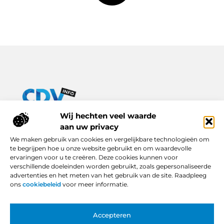
Van praktische tips tot inspirerende verhalen – alles op Cdv-
Wij hechten veel waarde
info.nl.
aan uw privacy
Ontdek een breed scala aan blogs en artikelen die je dagelijks
We maken gebruik van cookies en vergelijkbare technologieën om
leven verrijken, van handige adviezen tot boeiende inzichten.
te begrijpen hoe u onze website gebruikt en om waardevolle
ervaringen voor u te creëren. Deze cookies kunnen voor
Bericht categorie
verschillende doeleinden worden gebruikt, zoals gepersonaliseerde
advertenties en het meten van het gebruik van de site. Raadpleeg
ons
cookiebeleid
voor meer informatie.
Onze informatie
Accepteren
Backlinks Kopen in Nederland: Slimme Keuze of Gevaarlijke Snelkoppeling?
Hoe Kan Je Online Geld Verdienen? Van Idee tot Inkomstenbron