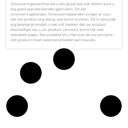
Omsnoeringsmachine Als u iets goed vast wilt zetten, kunt u
erg goed speciale banden gebruiken. Dit zijn
omsnoeringsbanden. Omsnoeringsbanden zorgen er voor
dat het product erg stevig vast komt te zitten. Dit is natuurlijk
erg belangrijk omdat u niet wilt hebben dat uw product
beschadigd. Als u uw product vervoerd, komt het veel
obstakels tegen. Bijvoorbeeld als u het over de we vervoerd.
Het product moet weerstand bieden aan heuvels,