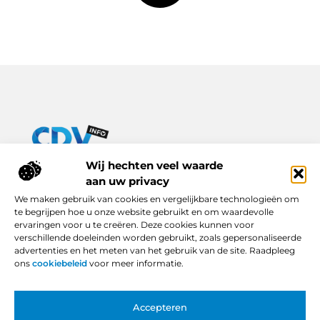
Van praktische tips tot inspirerende verhalen – alles op Cdv-
Wij hechten veel waarde
info.nl.
aan uw privacy
Ontdek een breed scala aan blogs en artikelen die je dagelijks
We maken gebruik van cookies en vergelijkbare technologieën om
leven verrijken, van handige adviezen tot boeiende inzichten.
te begrijpen hoe u onze website gebruikt en om waardevolle
ervaringen voor u te creëren. Deze cookies kunnen voor
Bericht categorie
verschillende doeleinden worden gebruikt, zoals gepersonaliseerde
advertenties en het meten van het gebruik van de site. Raadpleeg
ons
cookiebeleid
voor meer informatie.
Onze informatie
Accepteren
Backlinks Kopen in Nederland: Slimme Keuze of Gevaarlijke Snelkoppeling?
Hoe Kan Je Online Geld Verdienen? Van Idee tot Inkomstenbron