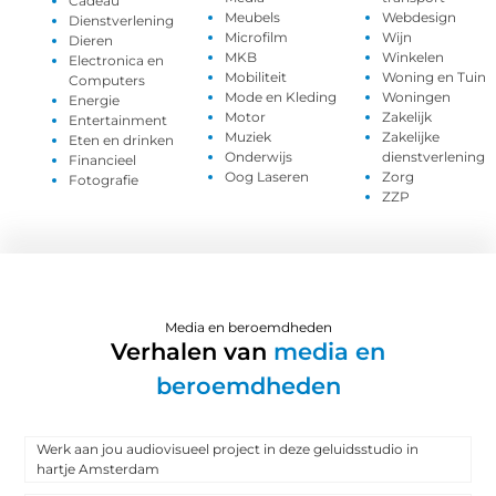
Cadeau
Meubels
Webdesign
Dienstverlening
Microfilm
Wijn
Dieren
MKB
Winkelen
Electronica en
Mobiliteit
Woning en Tuin
Computers
Mode en Kleding
Woningen
Energie
Motor
Zakelijk
Entertainment
Muziek
Zakelijke
Eten en drinken
Onderwijs
dienstverlening
Financieel
Oog Laseren
Zorg
Fotografie
ZZP
Media en beroemdheden
Verhalen van
media en
beroemdheden
Werk aan jou audiovisueel project in deze geluidsstudio in
hartje Amsterdam