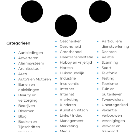
Geschenken
Particuliere
Categorieën
Gezondheid
dienstverlening
Groothandel
Rechten
Aanbiedingen
Haartransplantatie
Relatie
Adverteren
Hobby en vrije tijd
Scanning
Alarmsysteem
Horeca
Sport
Architectuur
Huishoudelijk
Telefonie
Auto
Industrie
Testing
Auto's en Motoren
Insolventie
Toerisme
Banen en
Internet
Tuin en
opleidingen
Internet
buitenleven
Beauty en
marketing
Tweewielers
verzorging
Kinderen
Uncategorized
Bedrijven
Kunst en Kitsch
Vakantie
Bloemen
Links / Index
Verbouwen
Blog
Management
Verenigingen
Boeken en
Marketing
Vervoer en
Tijdschriften
Media
transport