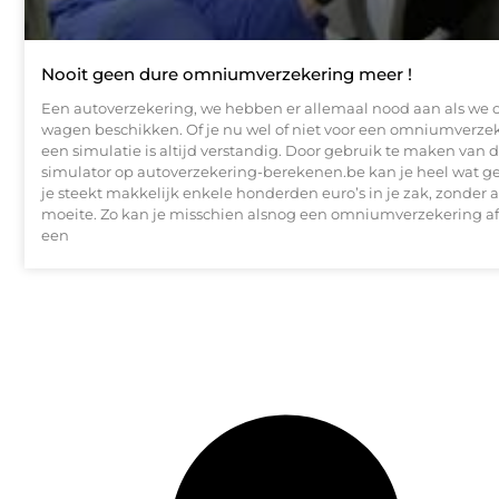
Nooit geen dure omniumverzekering meer !
Een autoverzekering, we hebben er allemaal nood aan als we 
wagen beschikken. Of je nu wel of niet voor een omniumverzek
een simulatie is altijd verstandig. Door gebruik te maken van d
simulator op autoverzekering-berekenen.be kan je heel wat g
je steekt makkelijk enkele honderden euro’s in je zak, zonder al
moeite. Zo kan je misschien alsnog een omniumverzekering af
een