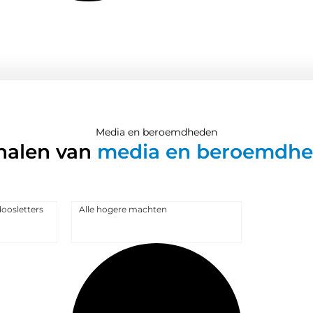
Media en beroemdheden
halen van
media en beroemdh
oosletters
Alle hogere machten