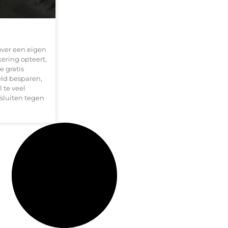
over een eigen
ering opteert,
e gratis
eld besparen,
 te veel
sluiten tegen