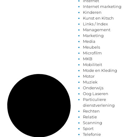
Internet
Internet marketing
Kinderen
Kunst en Kitsch
Links / Index
Management
Marketing
Media
Meubels
Microfilm
MKB
Mobiliteit
Mode en Kleding
Motor
Muziek
Onderwijs
Oog Laseren
Particuliere
dienstverlening
Rechten
Relatie
Scanning
Sport
Telefonie