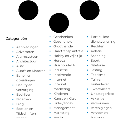
Geschenken
Particuliere
Categorieën
Gezondheid
dienstverlening
Groothandel
Rechten
Aanbiedingen
Haartransplantatie
Relatie
Adverteren
Hobby en vrije tijd
Scanning
Alarmsysteem
Horeca
Sport
Architectuur
Huishoudelijk
Telefonie
Auto
Industrie
Testing
Auto's en Motoren
Insolventie
Toerisme
Banen en
Internet
Tuin en
opleidingen
Internet
buitenleven
Beauty en
marketing
Tweewielers
verzorging
Kinderen
Uncategorized
Bedrijven
Kunst en Kitsch
Vakantie
Bloemen
Links / Index
Verbouwen
Blog
Management
Verenigingen
Boeken en
Marketing
Vervoer en
Tijdschriften
Media
transport