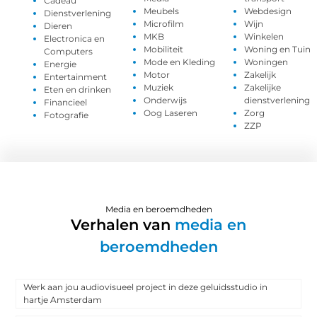
Cadeau
Meubels
Webdesign
Dienstverlening
Microfilm
Wijn
Dieren
MKB
Winkelen
Electronica en
Mobiliteit
Woning en Tuin
Computers
Mode en Kleding
Woningen
Energie
Motor
Zakelijk
Entertainment
Muziek
Zakelijke
Eten en drinken
Onderwijs
dienstverlening
Financieel
Oog Laseren
Zorg
Fotografie
ZZP
Media en beroemdheden
Verhalen van
media en
beroemdheden
Werk aan jou audiovisueel project in deze geluidsstudio in
hartje Amsterdam