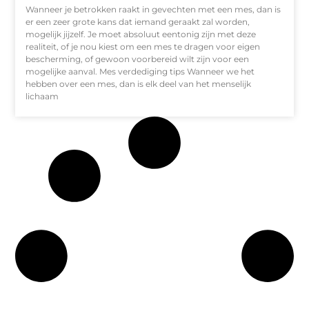
Wanneer je betrokken raakt in gevechten met een mes, dan is
er een zeer grote kans dat iemand geraakt zal worden,
mogelijk jijzelf. Je moet absoluut eentonig zijn met deze
realiteit, of je nou kiest om een mes te dragen voor eigen
bescherming, of gewoon voorbereid wilt zijn voor een
mogelijke aanval. Mes verdediging tips Wanneer we het
hebben over een mes, dan is elk deel van het menselijk
lichaam