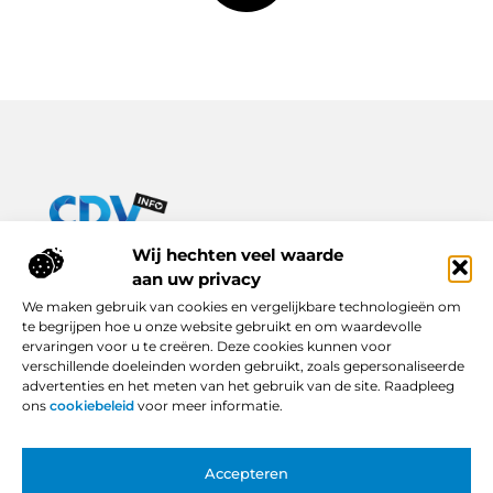
Van praktische tips tot inspirerende verhalen – alles op Cdv-
Wij hechten veel waarde
info.nl.
aan uw privacy
Ontdek een breed scala aan blogs en artikelen die je dagelijks
We maken gebruik van cookies en vergelijkbare technologieën om
leven verrijken, van handige adviezen tot boeiende inzichten.
te begrijpen hoe u onze website gebruikt en om waardevolle
ervaringen voor u te creëren. Deze cookies kunnen voor
Bericht categorie
verschillende doeleinden worden gebruikt, zoals gepersonaliseerde
advertenties en het meten van het gebruik van de site. Raadpleeg
ons
cookiebeleid
voor meer informatie.
Onze informatie
Accepteren
Backlinks Kopen in Nederland: Slimme Keuze of Gevaarlijke Snelkoppeling?
Hoe Kan Je Online Geld Verdienen? Van Idee tot Inkomstenbron