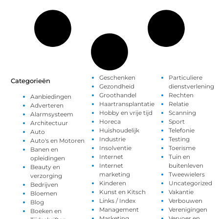
Geschenken
Particuliere
Categorieën
Gezondheid
dienstverlening
Groothandel
Rechten
Aanbiedingen
Haartransplantatie
Relatie
Adverteren
Hobby en vrije tijd
Scanning
Alarmsysteem
Horeca
Sport
Architectuur
Huishoudelijk
Telefonie
Auto
Industrie
Testing
Auto's en Motoren
Insolventie
Toerisme
Banen en
Internet
Tuin en
opleidingen
Internet
buitenleven
Beauty en
marketing
Tweewielers
verzorging
Kinderen
Uncategorized
Bedrijven
Kunst en Kitsch
Vakantie
Bloemen
Links / Index
Verbouwen
Blog
Management
Verenigingen
Boeken en
Marketing
Vervoer en