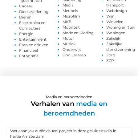
Tijdschriften
Media
transport
Cadeau
Meubels
Webdesign
Dienstverlening
Microfilm
Wijn
Dieren
MKB
Winkelen
Electronica en
Mobiliteit
Woning en Tuin
Computers
Mode en Kleding
Woningen
Energie
Motor
Zakelijk
Entertainment
Muziek
Zakelijke
Eten en drinken
Onderwijs
dienstverlening
Financieel
Oog Laseren
Zorg
Fotografie
ZZP
Media en beroemdheden
Verhalen van
media en
beroemdheden
Werk aan jou audiovisueel project in deze geluidsstudio in
hartje Amsterdam