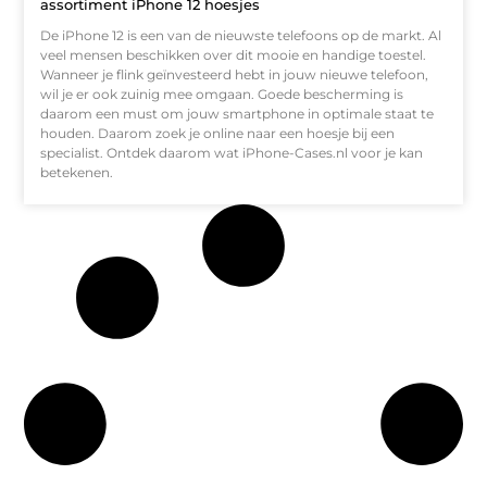
assortiment iPhone 12 hoesjes
De iPhone 12 is een van de nieuwste telefoons op de markt. Al
veel mensen beschikken over dit mooie en handige toestel.
Wanneer je flink geïnvesteerd hebt in jouw nieuwe telefoon,
wil je er ook zuinig mee omgaan. Goede bescherming is
daarom een must om jouw smartphone in optimale staat te
houden. Daarom zoek je online naar een hoesje bij een
specialist. Ontdek daarom wat iPhone-Cases.nl voor je kan
betekenen.