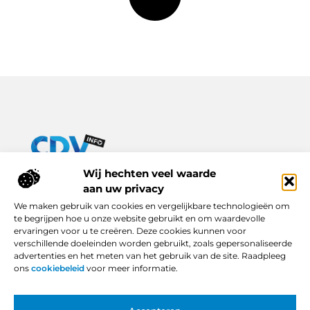
Van praktische tips tot inspirerende verhalen – alles op Cdv-
Wij hechten veel waarde
info.nl.
aan uw privacy
Ontdek een breed scala aan blogs en artikelen die je dagelijks
We maken gebruik van cookies en vergelijkbare technologieën om
leven verrijken, van handige adviezen tot boeiende inzichten.
te begrijpen hoe u onze website gebruikt en om waardevolle
ervaringen voor u te creëren. Deze cookies kunnen voor
Bericht categorie
verschillende doeleinden worden gebruikt, zoals gepersonaliseerde
advertenties en het meten van het gebruik van de site. Raadpleeg
ons
cookiebeleid
voor meer informatie.
Onze informatie