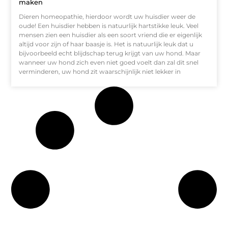
maken
Dieren homeopathie, hierdoor wordt uw huisdier weer de
oude! Een huisdier hebben is natuurlijk hartstikke leuk. Veel
mensen zien een huisdier als een soort vriend die er eigenlijk
altijd voor zijn of haar baasje is. Het is natuurlijk leuk dat u
bijvoorbeeld echt blijdschap terug krijgt van uw hond. Maar
wanneer uw hond zich even niet goed voelt dan zal dit snel
verminderen, uw hond zit waarschijnlijk niet lekker in