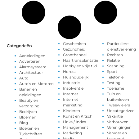
Geschenken
Particuliere
Categorieën
Gezondheid
dienstverlening
Groothandel
Rechten
Aanbiedingen
Haartransplantatie
Relatie
Adverteren
Hobby en vrije tijd
Scanning
Alarmsysteem
Horeca
Sport
Architectuur
Huishoudelijk
Telefonie
Auto
Industrie
Testing
Auto's en Motoren
Insolventie
Toerisme
Banen en
Internet
Tuin en
opleidingen
Internet
buitenleven
Beauty en
marketing
Tweewielers
verzorging
Kinderen
Uncategorized
Bedrijven
Kunst en Kitsch
Vakantie
Bloemen
Links / Index
Verbouwen
Blog
Management
Verenigingen
Boeken en
Marketing
Vervoer en
Tijdschriften
Media
transport