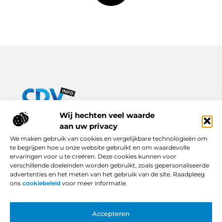
Van praktische tips tot inspirerende verhalen – alles op Cdv-
Wij hechten veel waarde
info.nl.
aan uw privacy
Ontdek een breed scala aan blogs en artikelen die je dagelijks
We maken gebruik van cookies en vergelijkbare technologieën om
leven verrijken, van handige adviezen tot boeiende inzichten.
te begrijpen hoe u onze website gebruikt en om waardevolle
ervaringen voor u te creëren. Deze cookies kunnen voor
Bericht categorie
verschillende doeleinden worden gebruikt, zoals gepersonaliseerde
advertenties en het meten van het gebruik van de site. Raadpleeg
ons
cookiebeleid
voor meer informatie.
Onze informatie
Accepteren
Backlinks Kopen in Nederland: Slimme Keuze of Gevaarlijke Snelkoppeling?
Hoe Kan Je Online Geld Verdienen? Van Idee tot Inkomstenbron