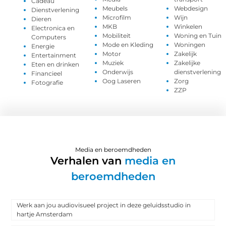
Cadeau
Meubels
Webdesign
Dienstverlening
Microfilm
Wijn
Dieren
MKB
Winkelen
Electronica en
Mobiliteit
Woning en Tuin
Computers
Mode en Kleding
Woningen
Energie
Motor
Zakelijk
Entertainment
Muziek
Zakelijke
Eten en drinken
Onderwijs
dienstverlening
Financieel
Oog Laseren
Zorg
Fotografie
ZZP
Media en beroemdheden
Verhalen van
media en
beroemdheden
Werk aan jou audiovisueel project in deze geluidsstudio in
hartje Amsterdam