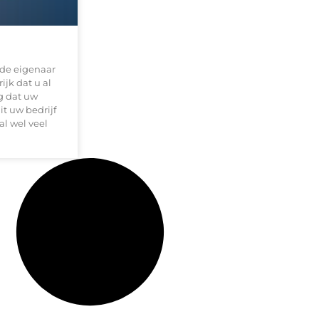
 de eigenaar
ijk dat u al
g dat uw
it uw bedrijf
l wel veel