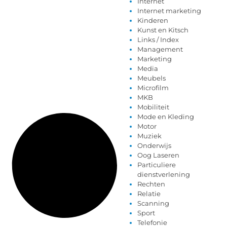
Internet
Internet marketing
Kinderen
Kunst en Kitsch
Links / Index
Management
Marketing
Media
Meubels
Microfilm
MKB
Mobiliteit
Mode en Kleding
Motor
Muziek
Onderwijs
Oog Laseren
Particuliere
dienstverlening
Rechten
Relatie
Scanning
Sport
Telefonie