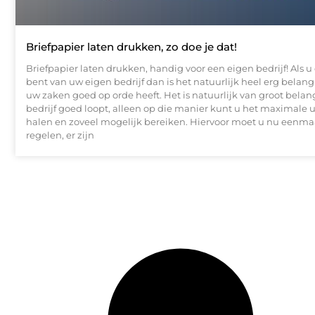
Briefpapier laten drukken, zo doe je dat!
Briefpapier laten drukken, handig voor een eigen bedrijf! Als u
bent van uw eigen bedrijf dan is het natuurlijk heel erg belangr
uw zaken goed op orde heeft. Het is natuurlijk van groot belan
bedrijf goed loopt, alleen op die manier kunt u het maximale u
halen en zoveel mogelijk bereiken. Hiervoor moet u nu eenmaa
regelen, er zijn