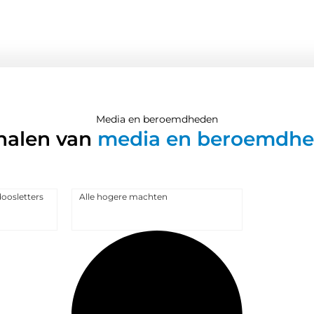
Media en beroemdheden
halen van
media en beroemdh
oosletters
Alle hogere machten