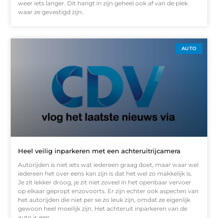
weer iets langer. Dit hangt in zijn geheel ook af van de plek
waar ze gevestigd zijn.
AUTO
Heel veilig inparkeren met een achteruitrijcamera
Autorijden is niet iets wat iedereen graag doet, maar waar wel
iedereen het over eens kan zijn is dat het wel zo makkelijk is.
Je zit lekker droog, je zit niet zoveel in het openbaar vervoer
op elkaar gepropt enzovoorts. Er zijn echter ook aspecten van
het autorijden die niet per se zo leuk zijn, omdat ze eigenlijk
gewoon heel moeilijk zijn. Het achteruit inparkeren van de
auto is een