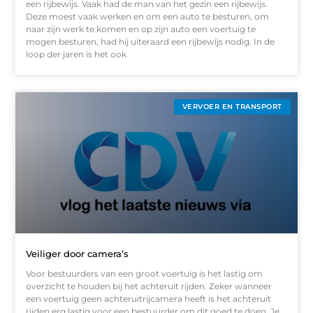
een rijbewijs. Vaak had de man van het gezin een rijbewijs.
Deze moest vaak werken en om een auto te besturen, om
naar zijn werk te komen en op zijn auto een voertuig te
mogen besturen, had hij uiteraard een rijbewijs nodig. In de
loop der jaren is het ook
VERVOER EN TRANSPORT
Veiliger door camera’s
Voor bestuurders van een groot voertuig is het lastig om
overzicht te houden bij het achteruit rijden. Zeker wanneer
een voertuig geen achteruitrijcamera heeft is het achteruit
rijden erg lastig voor een bestuurder om dit goed te doen. Je