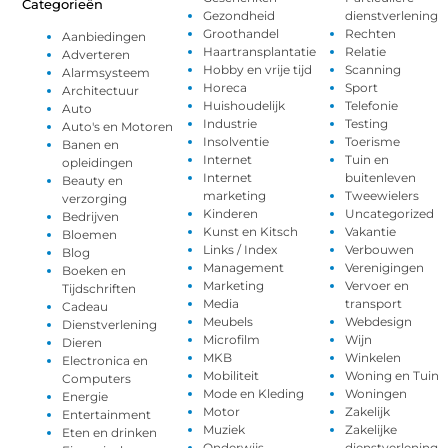
Categorieën
Gezondheid
dienstverlening
Groothandel
Rechten
Aanbiedingen
Haartransplantatie
Relatie
Adverteren
Hobby en vrije tijd
Scanning
Alarmsysteem
Horeca
Sport
Architectuur
Huishoudelijk
Telefonie
Auto
Industrie
Testing
Auto's en Motoren
Insolventie
Toerisme
Banen en
Internet
Tuin en
opleidingen
Internet
buitenleven
Beauty en
marketing
Tweewielers
verzorging
Kinderen
Uncategorized
Bedrijven
Kunst en Kitsch
Vakantie
Bloemen
Links / Index
Verbouwen
Blog
Management
Verenigingen
Boeken en
Marketing
Vervoer en
Tijdschriften
Media
transport
Cadeau
Meubels
Webdesign
Dienstverlening
Microfilm
Wijn
Dieren
MKB
Winkelen
Electronica en
Mobiliteit
Woning en Tuin
Computers
Mode en Kleding
Woningen
Energie
Motor
Zakelijk
Entertainment
Muziek
Zakelijke
Eten en drinken
Onderwijs
dienstverlening