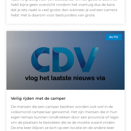
hebt bijna geen overzicht rondom het voertuig dus de kans
dat je iets raakt is veel groter dan wanneer je wel een camera
hebt. Het is daarom voor bestuurders van grote
AUTO
Veilig rijden met de camper
De mensen die een camper bezitten worden ook wel in de
volksmond camperaar genoemd. Het zijn mensen die in hun
eigen tempo kunnen rondtrekken door een provincie of regio
om de plaatsen te bezoeken die ze de moeite waard vinden.
De ene keer blijven ze kort op een locatie en de andere keer