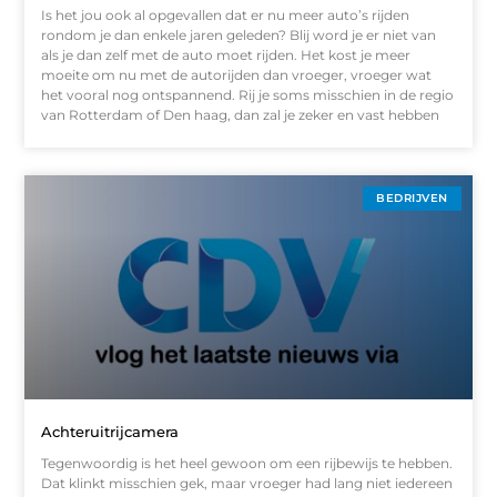
Is het jou ook al opgevallen dat er nu meer auto’s rijden
rondom je dan enkele jaren geleden? Blij word je er niet van
als je dan zelf met de auto moet rijden. Het kost je meer
moeite om nu met de autorijden dan vroeger, vroeger wat
het vooral nog ontspannend. Rij je soms misschien in de regio
van Rotterdam of Den haag, dan zal je zeker en vast hebben
BEDRIJVEN
Achteruitrijcamera
Tegenwoordig is het heel gewoon om een rijbewijs te hebben.
Dat klinkt misschien gek, maar vroeger had lang niet iedereen