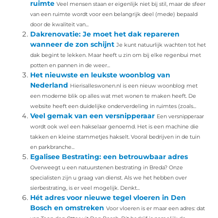
ruimte
Veel mensen staan er eigenlijk niet bij stil, maar de sfeer
van een ruimte wordt voor een belangrijk deel (mede) bepaald
door de kwaliteit van...
Dakrenovatie: Je moet het dak repareren
wanneer de zon schijnt
Je kunt natuurlijk wachten tot het
dak begint te lekken. Maar heeft u zin om bij elke regenbui met
potten en pannen in de weer...
Het nieuwste en leukste woonblog van
Nederland
Hierisalleswonen.nl is een nieuw woonblog met
een moderne blik op alles wat met wonen te maken heeft. De
website heeft een duidelijke onderverdeling in ruimtes (zoals...
Veel gemak van een versnipperaar
Een versnipperaar
wordt ook wel een hakselaar genoemd. Het is een machine die
takken en kleine stammetjes hakselt. Vooral bedrijven in de tuin
en parkbranche...
Egalisee Bestrating: een betrouwbaar adres
Overweegt u een natuurstenen bestrating in Breda? Onze
specialisten zijn u graag van dienst. Als we het hebben over
sierbestrating, is er veel mogelijk. Denkt...
Hét adres voor nieuwe tegel vloeren in Den
Bosch en omstreken
Voor vloeren is er maar een adres: dat