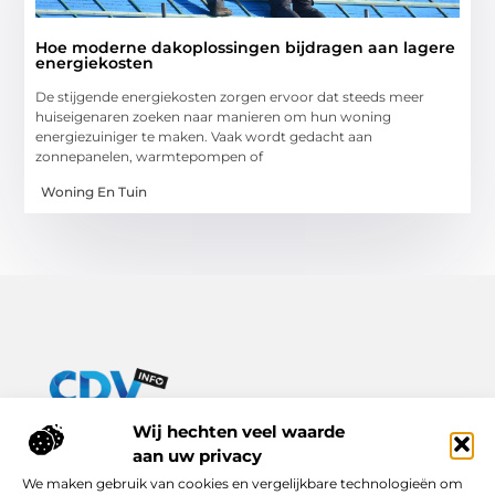
Hoe moderne dakoplossingen bijdragen aan lagere
energiekosten
De stijgende energiekosten zorgen ervoor dat steeds meer
huiseigenaren zoeken naar manieren om hun woning
energiezuiniger te maken. Vaak wordt gedacht aan
zonnepanelen, warmtepompen of
Woning En Tuin
Van praktische tips tot inspirerende verhalen – alles op Cdv-
Wij hechten veel waarde
info.nl.
aan uw privacy
Ontdek een breed scala aan blogs en artikelen die je dagelijks
We maken gebruik van cookies en vergelijkbare technologieën om
leven verrijken, van handige adviezen tot boeiende inzichten.