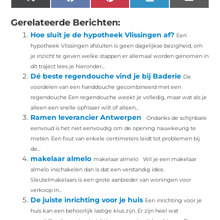
X
Facebook
Pinterest
LinkedIn
Email
(Twitter)
Gerelateerde Berichten:
Hoe sluit je de hypotheek Vlissingen af?
Een
hypotheek Vlissingen afsluiten is geen dagelijkse bezigheid, om
je inzicht te geven welke stappen er allemaal worden genomen in
dit traject lees je hieronder...
Dé beste regendouche vind je bij Baderie
De
voordelen van een handdouche gecombineerd met een
regendouche Een regendouche weekt je volledig, maar wat als je
alleen een snelle opfrisser wilt of alleen...
Ramen leverancier Antwerpen
Ondanks de schijnbare
eenvoud is het niet eenvoudig om de opening nauwkeurig te
meten. Een fout van enkele centimeters leidt tot problemen bij
de...
makelaar almelo
makelaar almelo Wil je een makelaar
almelo inschakelen dan is dat een verstandig idee.
Sleutelmakelaars is een grote aanbieder van woningen voor
verkoop in...
De juiste inrichting voor je huis
Een inrichting voor je
huis kan een behoorlijk lastige klus zijn. Er zijn heel wat