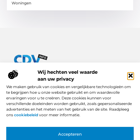
Woningen
Van praktische tips tot inspirerende verhalen – alles op Cdv-
Wij hechten veel waarde
info.nl.
aan uw privacy
Ontdek een breed scala aan blogs en artikelen die je dagelijks
We maken gebruik van cookies en vergelijkbare technologieën om
leven verrijken, van handige adviezen tot boeiende inzichten.
te begrijpen hoe u onze website gebruikt en om waardevolle
ervaringen voor u te creëren. Deze cookies kunnen voor
Bericht categorie
verschillende doeleinden worden gebruikt, zoals gepersonaliseerde
advertenties en het meten van het gebruik van de site. Raadpleeg
ons
cookiebeleid
voor meer informatie.
Onze informatie
Accepteren
Backlinks Kopen in Nederland: Slimme Keuze of Gevaarlijke Snelkoppeling?
Hoe Kan Je Online Geld Verdienen? Van Idee tot Inkomstenbron