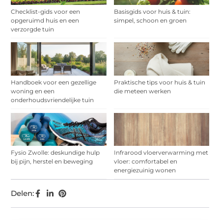
Checklist-gids voor een
Basisgids voor huis & tuin:
opgeruimd huis en een
simpel, schoon en groen
verzorgde tuin
Handboek voor een gezellige
Praktische tips voor huis & tuin
woning en een
die meteen werken
onderhoudsvriendelijke tuin
Fysio Zwolle: deskundige hulp
Infrarood vloerverwarming met
bij pijn, herstel en beweging
vloer: comfortabel en
energiezuinig wonen
Delen: