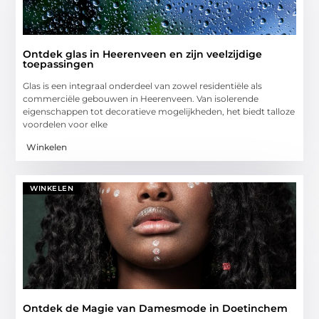
Ontdek glas in Heerenveen en zijn veelzijdige
toepassingen
Glas is een integraal onderdeel van zowel residentiële als
commerciële gebouwen in Heerenveen. Van isolerende
eigenschappen tot decoratieve mogelijkheden, het biedt talloze
voordelen voor elke
Winkelen
WINKELEN
Ontdek de Magie van Damesmode in Doetinchem