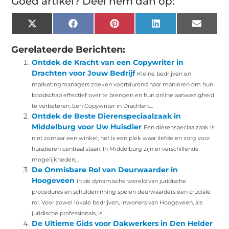
Goed artikel? Deel hem dan op:
X
Facebook
Pinterest
LinkedIn
Email
(Twitter)
Gerelateerde Berichten:
Ontdek de Kracht van een Copywriter in
Drachten voor Jouw Bedrijf
Kleine bedrijven en
marketingmanagers zoeken voortdurend naar manieren om hun
boodschap effectief over te brengen en hun online aanwezigheid
te verbeteren. Een Copywriter in Drachten....
Ontdek de Beste Dierenspeciaalzaak in
Middelburg voor Uw Huisdier
Een dierenspeciaalzaak is
niet zomaar een winkel; het is een plek waar liefde en zorg voor
huisdieren centraal staan. In Middelburg zijn er verschillende
mogelijkheden,...
De Onmisbare Rol van Deurwaarder in
Hoogeveen
In de dynamische wereld van juridische
procedures en schuldeninning spelen deurwaarders een cruciale
rol. Voor zowel lokale bedrijven, inwoners van Hoogeveen, als
juridische professionals, is...
De Ultieme Gids voor Dakwerkers in Den Helder