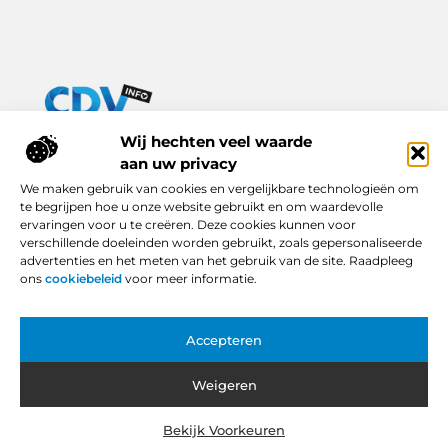
Van praktische tips tot inspirerende verhalen – alles op Cdv-
Wij hechten veel waarde
info.nl.
aan uw privacy
Ontdek een breed scala aan blogs en artikelen die je dagelijks
We maken gebruik van cookies en vergelijkbare technologieën om
leven verrijken, van handige adviezen tot boeiende inzichten.
te begrijpen hoe u onze website gebruikt en om waardevolle
ervaringen voor u te creëren. Deze cookies kunnen voor
Bericht categorie
verschillende doeleinden worden gebruikt, zoals gepersonaliseerde
advertenties en het meten van het gebruik van de site. Raadpleeg
ons
cookiebeleid
voor meer informatie.
Onze informatie
Accepteren
Backlinks Kopen in Nederland: Slimme Keuze of Gevaarlijke Snelkoppeling?
Hoe Kan Je Online Geld Verdienen? Van Idee tot Inkomstenbron
Weigeren
Bekijk Voorkeuren
Website index
Cookiebeleid (EU)