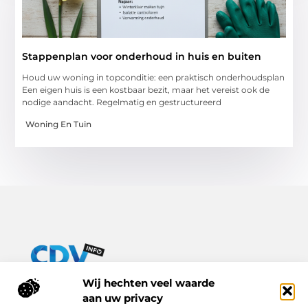
Stappenplan voor onderhoud in huis en buiten
Houd uw woning in topconditie: een praktisch onderhoudsplan
Een eigen huis is een kostbaar bezit, maar het vereist ook de
nodige aandacht. Regelmatig en gestructureerd
Woning En Tuin
Van praktische tips tot inspirerende verhalen – alles op Cdv-
Wij hechten veel waarde
info.nl.
aan uw privacy
Ontdek een breed scala aan blogs en artikelen die je dagelijks