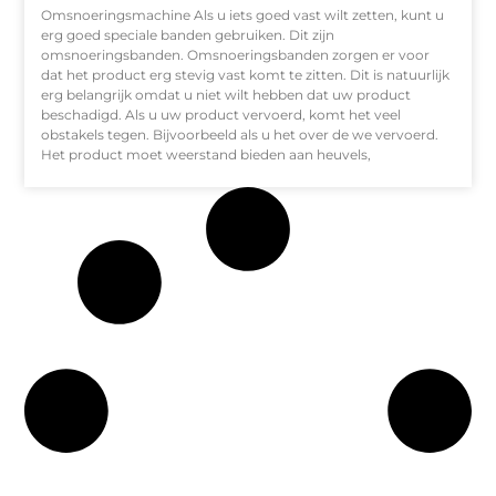
Omsnoeringsmachine Als u iets goed vast wilt zetten, kunt u
erg goed speciale banden gebruiken. Dit zijn
omsnoeringsbanden. Omsnoeringsbanden zorgen er voor
dat het product erg stevig vast komt te zitten. Dit is natuurlijk
erg belangrijk omdat u niet wilt hebben dat uw product
beschadigd. Als u uw product vervoerd, komt het veel
obstakels tegen. Bijvoorbeeld als u het over de we vervoerd.
Het product moet weerstand bieden aan heuvels,