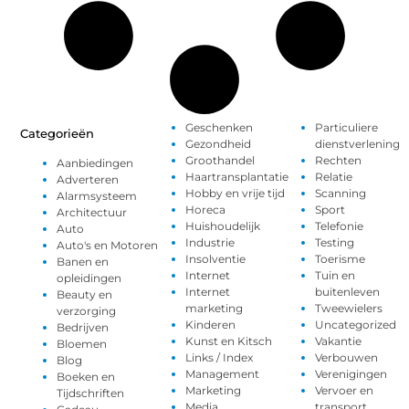
Geschenken
Particuliere
Categorieën
Gezondheid
dienstverlening
Groothandel
Rechten
Aanbiedingen
Haartransplantatie
Relatie
Adverteren
Hobby en vrije tijd
Scanning
Alarmsysteem
Horeca
Sport
Architectuur
Huishoudelijk
Telefonie
Auto
Industrie
Testing
Auto's en Motoren
Insolventie
Toerisme
Banen en
Internet
Tuin en
opleidingen
Internet
buitenleven
Beauty en
marketing
Tweewielers
verzorging
Kinderen
Uncategorized
Bedrijven
Kunst en Kitsch
Vakantie
Bloemen
Links / Index
Verbouwen
Blog
Management
Verenigingen
Boeken en
Marketing
Vervoer en
Tijdschriften
Media
transport