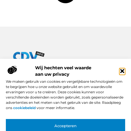
Van praktische tips tot inspirerende verhalen – alles op Cdv-
Wij hechten veel waarde
info.nl.
aan uw privacy
Ontdek een breed scala aan blogs en artikelen die je dagelijks
We maken gebruik van cookies en vergelijkbare technologieën om
leven verrijken, van handige adviezen tot boeiende inzichten.
te begrijpen hoe u onze website gebruikt en om waardevolle
ervaringen voor u te creëren. Deze cookies kunnen voor
Bericht categorie
verschillende doeleinden worden gebruikt, zoals gepersonaliseerde
advertenties en het meten van het gebruik van de site. Raadpleeg
ons
cookiebeleid
voor meer informatie.
Onze informatie
Accepteren
Backlinks Kopen in Nederland: Slimme Keuze of Gevaarlijke Snelkoppeling?
Hoe Kan Je Online Geld Verdienen? Van Idee tot Inkomstenbron