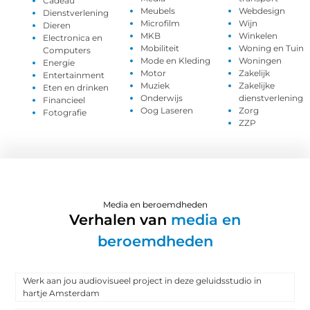
Cadeau
Meubels
Webdesign
Dienstverlening
Microfilm
Wijn
Dieren
MKB
Winkelen
Electronica en
Mobiliteit
Woning en Tuin
Computers
Mode en Kleding
Woningen
Energie
Motor
Zakelijk
Entertainment
Muziek
Zakelijke
Eten en drinken
Onderwijs
dienstverlening
Financieel
Oog Laseren
Zorg
Fotografie
ZZP
Media en beroemdheden
Verhalen van
media en
beroemdheden
Werk aan jou audiovisueel project in deze geluidsstudio in
hartje Amsterdam