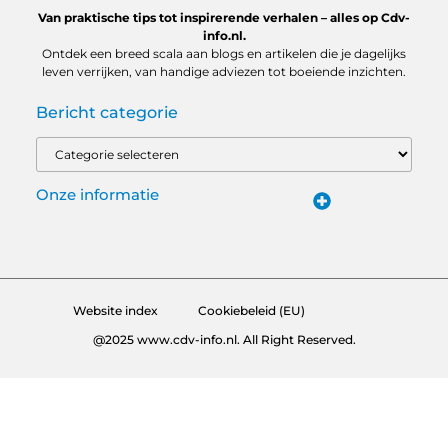
Van praktische tips tot inspirerende verhalen – alles op Cdv-
info.nl.
Ontdek een breed scala aan blogs en artikelen die je dagelijks
leven verrijken, van handige adviezen tot boeiende inzichten.
Bericht categorie
Onze informatie
Backlinks Kopen in Nederland: Slimme Keuze of Gevaarlijke Snelkoppeling?
Hoe Kan Je Online Geld Verdienen? Van Idee tot Inkomstenbron
Website index
Cookiebeleid (EU)
@2025 www.cdv-info.nl. All Right Reserved.