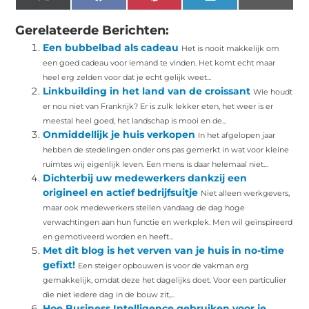
(Twitter)
Gerelateerde Berichten:
Een bubbelbad als cadeau
Het is nooit makkelijk om
een goed cadeau voor iemand te vinden. Het komt echt maar
heel erg zelden voor dat je echt gelijk weet...
Linkbuilding in het land van de croissant
Wie houdt
er nou niet van Frankrijk? Er is zulk lekker eten, het weer is er
meestal heel goed, het landschap is mooi en de...
Onmiddellijk je huis verkopen
In het afgelopen jaar
hebben de stedelingen onder ons pas gemerkt in wat voor kleine
ruimtes wij eigenlijk leven. Een mens is daar helemaal niet...
Dichterbij uw medewerkers dankzij een
origineel en actief bedrijfsuitje
Niet alleen werkgevers,
maar ook medewerkers stellen vandaag de dag hoge
verwachtingen aan hun functie en werkplek. Men wil geïnspireerd
en gemotiveerd worden en heeft...
Met dit blog is het verven van je huis in no-time
gefixt!
Een steiger opbouwen is voor de vakman erg
gemakkelijk, omdat deze het dagelijks doet. Voor een particulier
die niet iedere dag in de bouw zit,...
Hoe Business Intelligence gebruiken voor je