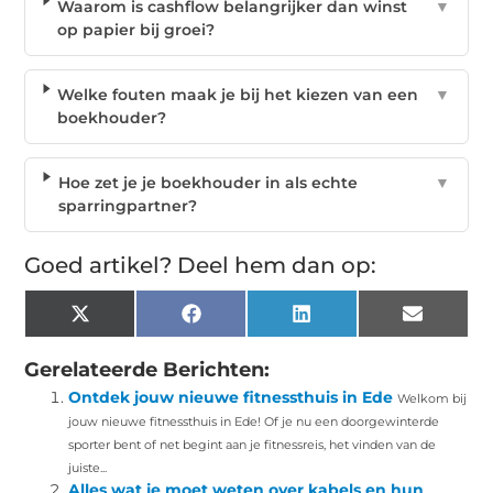
Waarom is cashflow belangrijker dan winst
▼
op papier bij groei?
Welke fouten maak je bij het kiezen van een
▼
boekhouder?
Hoe zet je je boekhouder in als echte
▼
sparringpartner?
Goed artikel? Deel hem dan op:
X
Facebook
LinkedIn
Email
(Twitter)
Gerelateerde Berichten:
Ontdek jouw nieuwe fitnessthuis in Ede
Welkom bij
jouw nieuwe fitnessthuis in Ede! Of je nu een doorgewinterde
sporter bent of net begint aan je fitnessreis, het vinden van de
juiste...
Alles wat je moet weten over kabels en hun