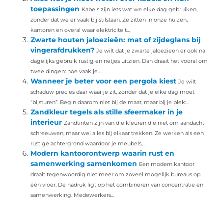
toepassingen
Kabels zijn iets wat we elke dag gebruiken,
zonder dat we er vaak bij stilstaan. Ze zitten in onze huizen,
kantoren en overal waar elektriciteit...
Zwarte houten jaloezieën: mat of zijdeglans bij
vingerafdrukken?
Je wilt dat je zwarte jaloezieën er ook na
dagelijks gebruik rustig en netjes uitzien. Dan draait het vooral om
twee dingen: hoe vaak je...
Wanneer je beter voor een pergola kiest
Je wilt
schaduw precies daar waar je zit, zonder dat je elke dag moet
“bijsturen”. Begin daarom niet bij de maat, maar bij je plek:...
Zandkleur tegels als stille sfeermaker in je
interieur
Zandtinten zijn van die kleuren die niet om aandacht
schreeuwen, maar wel alles bij elkaar trekken. Ze werken als een
rustige achtergrond waardoor je meubels,...
Modern kantoorontwerp waarin rust en
samenwerking samenkomen
Een modern kantoor
draait tegenwoordig niet meer om zoveel mogelijk bureaus op
één vloer. De nadruk ligt op het combineren van concentratie en
samenwerking. Medewerkers...