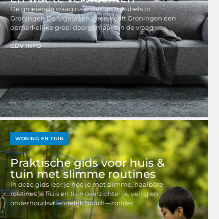
De groeiende vraag naar design meubels in
Groningen De afgelopen jaren heeft Groningen een
opmerkelijke groei doorgemaakt in de vraag
CDV INFO
WONING EN TUIN
Praktische gids voor huis &
tuin met slimme routines
In deze gids leer je hoe je met slimme, haalbare
routines je huis en tuin overzichtelijk, veilig en
onderhoudsvriendelijk houdt—zonder