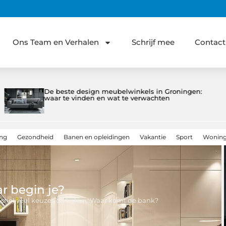
Ons Team en Verhalen
Schrijf mee
Contact
Laboratorium huren als slim alternatief voor
bedrijfsruimte
ing
Gezondheid
Banen en opleidingen
Vakantie
Sport
Woning
r begin je?
 snel veel keuzes bij kijken. Waar komt de bank?