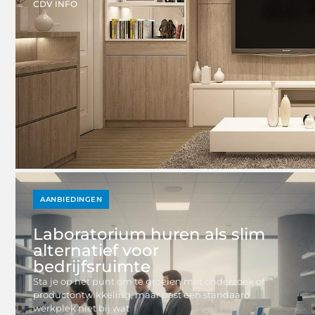
CDV INFO
AANBIEDINGEN
Laboratorium huren als slim
alternatief voor
bedrijfsruimte
Sta je op het punt om te groeien met onderzoek of
productontwikkeling, maar past een standaard
werkplek niet bij wat