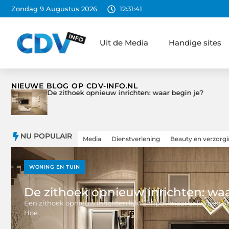
Zondag 9 Augustus 2026
12:31:43
Uit de Media
Handige sites
NIEUWE BLOG OP CDV-INFO.NL
De beste design meubelwinkels in Groningen:
waar te vinden en wat te verwachten
NU POPULAIR
Media
Dienstverlening
Beauty en verzorg
WONING EN TUIN
De zithoek opnieuw inrichten: waa
Een zithoek opnieuw inrichten lijkt simpel, maar er komen al
Hoe