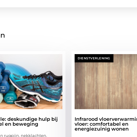
en
DIENSTVERLENING
le: deskundige hulp bij
Infrarood vloerverwarm
tel en beweging
vloer: comfortabel en
energiezuinig wonen
an rugpijn, nekklachten,