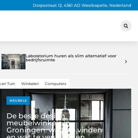
Dorpsstraat 12, 4361 AD Westkapelle, Nederland
Praktische gids voor wooninspiratie en
tuinideeën
 en Tuin
Winkelen
Computers
MEUBELS
De beste design
meubelwinkels in
Groningen: waar te vinden
en wat te verwachten