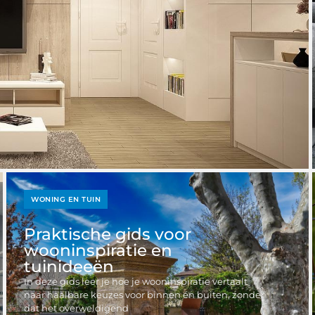
WONING EN TUIN
Praktische gids voor
wooninspiratie en
tuinideeën
In deze gids leer je hoe je wooninspiratie vertaalt
naar haalbare keuzes voor binnen én buiten, zonder
dat het overweldigend